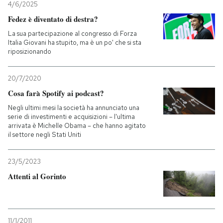
4/6/2025
Fedez è diventato di destra?
PODCAST
La sua partecipazione al congresso di Forza
Italia Giovani ha stupito, ma è un po' che si sta
riposizionando
NEWSLETTER
20/7/2020
I MIEI PREFERITI
Cosa farà Spotify ai podcast?
Negli ultimi mesi la società ha annunciato una
serie di investimenti e acquisizioni – l'ultima
SHOP
arrivata è Michelle Obama – che hanno agitato
il settore negli Stati Uniti
CALENDARIO
23/5/2023
Attenti al Gorinto
AREA PERSONALE
Entra
11/1/2011