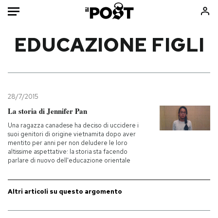
Auto
EDUCAZIONE FIGLI
HOME
Italia
Moda
Mondo
Libri
28/7/2015
Politica
Consumismi
La storia di Jennifer Pan
Tecnologia
Storie/Idee
Una ragazza canadese ha deciso di uccidere i
suoi genitori di origine vietnamita dopo aver
Internet
Ok Boomer!
mentito per anni per non deludere le loro
Scienza
Media
altissime aspettative: la storia sta facendo
parlare di nuovo dell'educazione orientale
Cultura
Europa
Economia
Altrecose
Altri articoli su questo argomento
Sport
Mondiali calcio 2026