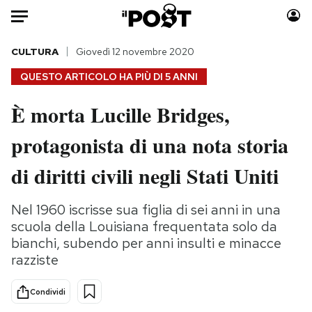
Auto
CULTURA
Giovedì 12 novembre 2020
QUESTO ARTICOLO HA PIÙ DI
5 ANNI
HOME
È morta Lucille Bridges,
Italia
Moda
protagonista di una nota storia
Mondo
Libri
Politica
Consumismi
di diritti civili negli Stati Uniti
Tecnologia
Storie/Idee
Internet
Ok Boomer!
Nel 1960 iscrisse sua figlia di sei anni in una
Scienza
Media
scuola della Louisiana frequentata solo da
Cultura
Europa
bianchi, subendo per anni insulti e minacce
razziste
Economia
Altrecose
Sport
Mondiali calcio 2026
Condividi