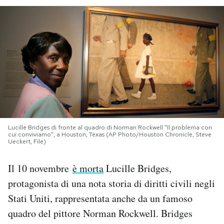
PODCAST
NEWSLETTER
I MIEI PREFERITI
SHOP
Lucille Bridges di fronte al quadro di Norman Rockwell "Il problema con
cui conviviamo", a Houston, Texas (AP Photo/Houston Chronicle, Steve
Ueckert, File)
CALENDARIO
Il 10 novembre
è morta
Lucille Bridges,
protagonista di una nota storia di diritti civili negli
AREA PERSONALE
Stati Uniti, rappresentata anche da un famoso
Area Personale
quadro del pittore Norman Rockwell. Bridges
Newsletter