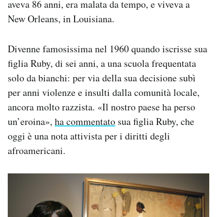
aveva 86 anni, era malata da tempo, e viveva a
Notifiche mobile
New Orleans, in Louisiana.
Regala il Post
Hai bisogno di aiuto?
Esci
Divenne famosissima nel 1960 quando iscrisse sua
figlia Ruby, di sei anni, a una scuola frequentata
solo da bianchi: per via della sua decisione subì
per anni violenze e insulti dalla comunità locale,
ancora molto razzista. «Il nostro paese ha perso
un’eroina»,
ha commentato
sua figlia Ruby, che
oggi è una nota attivista per i diritti degli
afroamericani.