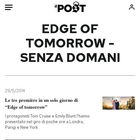
Auto
EDGE OF
TOMORROW -
HOME
SENZA DOMANI
Italia
Moda
Mondo
Libri
Politica
Consumismi
Tecnologia
Storie/Idee
Internet
Ok Boomer!
29/5/2014
Scienza
Media
Le tre première in un solo giorno di
“Edge of tomorrow”
Cultura
Europa
Economia
Altrecose
I protagonisti Tom Cruise e Emily Blunt l'hanno
presentato nel giro di poche ore a Londra,
Sport
Mondiali calcio 2026
Parigi e New York