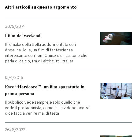
Altri articoli su questo argomento
PODCAST
30/5/2014
NEWSLETTER
I film del weekend
Il remake della Bella addormentata con
Angelina Jolie, un film di fantascienza
I MIEI PREFERITI
interessante con Tom Cruise e un cartone che
parla di calcio, tra gli altri: tutti i trailer
SHOP
13/4/2016
Esce “Hardcore!”, un film sparatutto in
prima persona
CALENDARIO
Il pubblico vede sempre e solo quello che
vede il protagonista, come in un videogioco: si
AREA PERSONALE
dice faccia venire mal di testa
Entra
26/6/2022