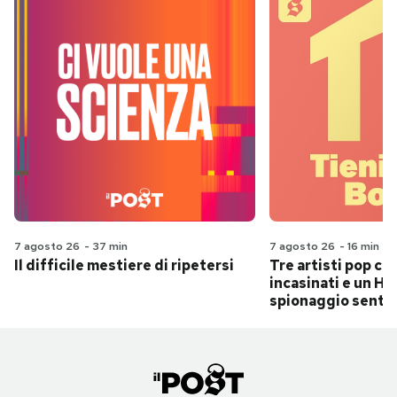
7 agosto 26
-
37 min
7 agosto 26
-
16 min
Il difficile mestiere di ripetersi
Tre artisti pop ch
incasinati e un Hit
spionaggio senti