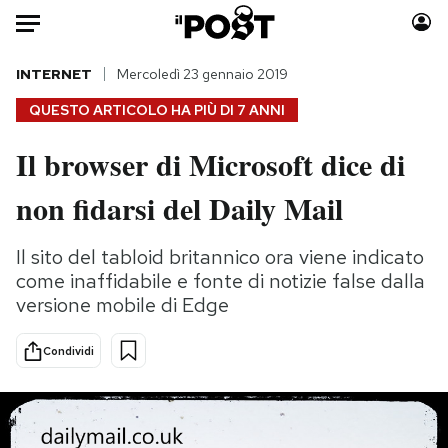
Auto
INTERNET
Mercoledì 23 gennaio 2019
QUESTO ARTICOLO HA PIÙ DI
7 ANNI
HOME
Il browser di Microsoft dice di
Italia
Moda
non fidarsi del Daily Mail
Mondo
Libri
Politica
Consumismi
Il sito del tabloid britannico ora viene indicato
Tecnologia
Storie/Idee
come inaffidabile e fonte di notizie false dalla
Internet
Ok Boomer!
versione mobile di Edge
Scienza
Media
Cultura
Europa
Condividi
Economia
Altrecose
Sport
Mondiali calcio 2026