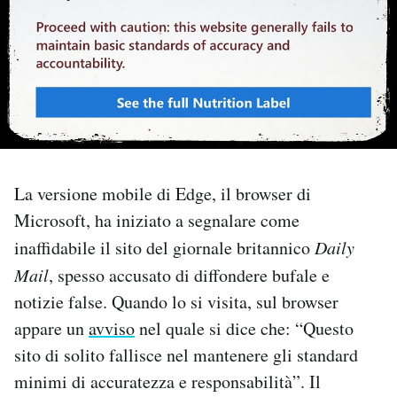
PODCAST
NEWSLETTER
I MIEI PREFERITI
La versione mobile di Edge, il browser di
SHOP
Microsoft, ha iniziato a segnalare come
inaffidabile il sito del giornale britannico
Daily
CALENDARIO
Mail
, spesso accusato di diffondere bufale e
notizie false. Quando lo si visita, sul browser
appare un
avviso
nel quale si dice che: “Questo
AREA PERSONALE
sito di solito fallisce nel mantenere gli standard
Area Personale
minimi di accuratezza e responsabilità”. Il
Newsletter