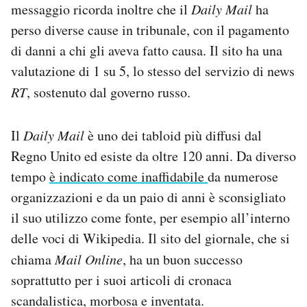
messaggio ricorda inoltre che il
Daily Mail
ha
Notifiche mobile
perso diverse cause in tribunale, con il pagamento
Regala il Post
Hai bisogno di aiuto?
di danni a chi gli aveva fatto causa. Il sito ha una
Esci
valutazione di 1 su 5, lo stesso del servizio di news
RT
, sostenuto dal governo russo.
Il
Daily Mail
è uno dei tabloid più diffusi dal
Regno Unito ed esiste da oltre 120 anni. Da diverso
tempo
è indicato come inaffidabile
da numerose
organizzazioni e da un paio di anni è sconsigliato
il suo utilizzo come fonte, per esempio all’interno
delle voci di Wikipedia. Il sito del giornale, che si
chiama
Mail Online
, ha un buon successo
soprattutto per i suoi articoli di cronaca
scandalistica, morbosa e inventata.