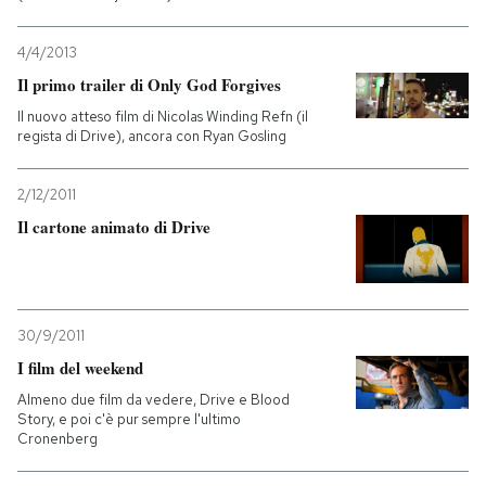
PODCAST
4/4/2013
Il primo trailer di Only God Forgives
NEWSLETTER
Il nuovo atteso film di Nicolas Winding Refn (il
regista di Drive), ancora con Ryan Gosling
I MIEI PREFERITI
2/12/2011
Il cartone animato di Drive
SHOP
CALENDARIO
30/9/2011
I film del weekend
AREA PERSONALE
Almeno due film da vedere, Drive e Blood
Story, e poi c'è pur sempre l'ultimo
Cronenberg
Entra