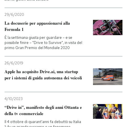
29/6/2020
La docuserie per appassionarsi alla
Formula 1
È la settimana giusta per guardare – e se
possibile finire – "Drive to Survive", in vista del
primo Gran Premio del Mondiale 2020
26/6/2019
Apple ha acquisito Drive.ai, una startup
per i sistemi di guida autonoma dei veicoli
4/10/2023
“Drive in”, manifesto degli anni Ottanta e
della tv commerciale
Il 4 ottobre di quarant'anni fa debuttò su Italia
1: fu un grande successo e un fenomeno