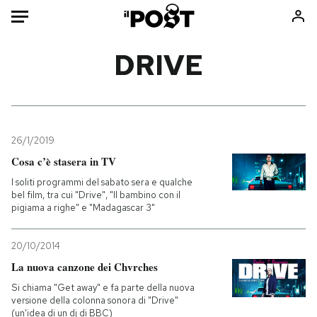
Auto
DRIVE
HOME
Italia
Moda
Mondo
Libri
26/1/2019
Politica
Consumismi
Cosa c’è stasera in TV
Tecnologia
Storie/Idee
I soliti programmi del sabato sera e qualche
bel film, tra cui "Drive", "Il bambino con il
Internet
Ok Boomer!
pigiama a righe" e "Madagascar 3"
Scienza
Media
Cultura
Europa
20/10/2014
Economia
Altrecose
La nuova canzone dei Chvrches
Sport
Mondiali calcio 2026
Si chiama "Get away" e fa parte della nuova
versione della colonna sonora di "Drive"
(un'idea di un dj di BBC)