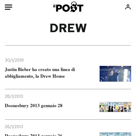
Auto
DREW
HOME
Italia
Moda
Mondo
Libri
30/1/2019
Politica
Consumismi
Justin Bieber ha creato una linea di
abbigliamento, la Drew House
Tecnologia
Storie/Idee
Internet
Ok Boomer!
Scienza
Media
28/1/2013
Cultura
Europa
Doonesbury 2013 gennaio 28
Economia
Altrecose
Sport
Mondiali calcio 2026
26/1/2013
Doonesbury 2013 gennaio 26