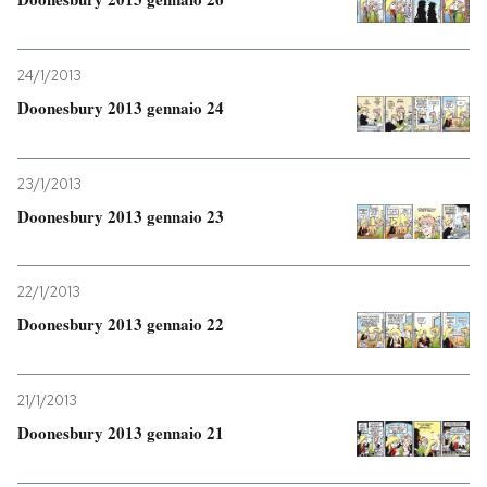
PODCAST
24/1/2013
Doonesbury 2013 gennaio 24
NEWSLETTER
23/1/2013
I MIEI PREFERITI
Doonesbury 2013 gennaio 23
SHOP
22/1/2013
Doonesbury 2013 gennaio 22
CALENDARIO
AREA PERSONALE
21/1/2013
Doonesbury 2013 gennaio 21
Entra