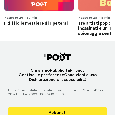
7 agosto 26
-
37 min
7 agosto 26
-
16 min
Il difficile mestiere di ripetersi
Tre artisti pop ch
incasinati e un Hit
spionaggio senti
Chi siamo
Pubblicità
Privacy
Gestisci le preferenze
Condizioni d'uso
Dichiarazione di accessibilità
Il Post è una testata registrata presso il Tribunale di Milano, 419 del
28 settembre 2009 - ISSN 2610-9980
Abbonati