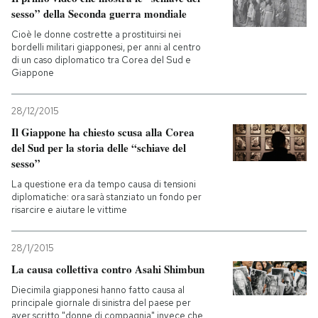
sesso” della Seconda guerra mondiale
PODCAST
Cioè le donne costrette a prostituirsi nei
bordelli militari giapponesi, per anni al centro
di un caso diplomatico tra Corea del Sud e
Giappone
NEWSLETTER
28/12/2015
I MIEI PREFERITI
Il Giappone ha chiesto scusa alla Corea
del Sud per la storia delle “schiave del
sesso”
SHOP
La questione era da tempo causa di tensioni
diplomatiche: ora sarà stanziato un fondo per
risarcire e aiutare le vittime
CALENDARIO
28/1/2015
AREA PERSONALE
La causa collettiva contro Asahi Shimbun
Diecimila giapponesi hanno fatto causa al
Entra
principale giornale di sinistra del paese per
aver scritto "donne di compagnia" invece che