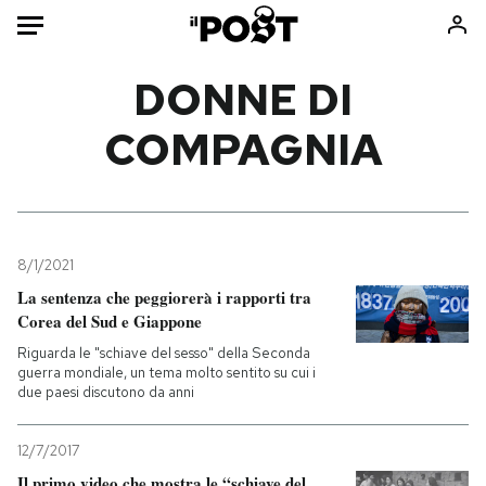
Auto
DONNE DI
COMPAGNIA
HOME
Italia
Moda
Mondo
Libri
Politica
Consumismi
8/1/2021
Tecnologia
Storie/Idee
La sentenza che peggiorerà i rapporti tra
Internet
Ok Boomer!
Corea del Sud e Giappone
Scienza
Media
Riguarda le "schiave del sesso" della Seconda
Cultura
Europa
guerra mondiale, un tema molto sentito su cui i
due paesi discutono da anni
Economia
Altrecose
Sport
Mondiali calcio 2026
12/7/2017
Il primo video che mostra le “schiave del