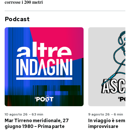
corresse i 200 metri
Podcast
10 agosto 26
-
63 min
9 agosto 26
-
6 min
Mar Tirreno meridionale, 27
In viaggio è sempr
giugno 1980 – Prima parte
improvvisare