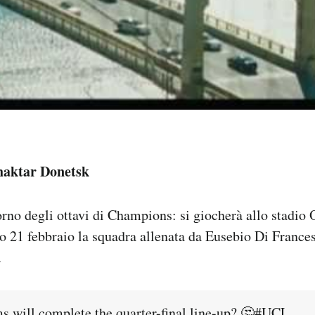
haktar Donetsk
itorno degli ottavi di Champions: si giocherà allo stadi
o 21 febbraio la squadra allenata da Eusebio Di France
.
 will complete the quarter-final line-up? 🤔
#UCL