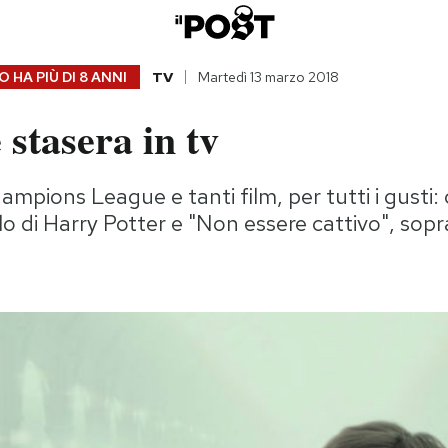
 HA PIÙ DI
8 ANNI
TV
Martedì 13 marzo 2018
 stasera in tv
mpions League e tanti film, per tutti i gusti: 
olo di Harry Potter e "Non essere cattivo", sop