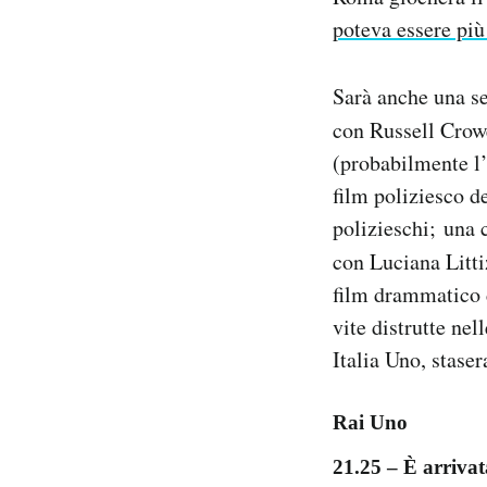
Notifiche mobile
poteva essere più
Regala il Post
Hai bisogno di aiuto?
Sarà anche una ser
Esci
con Russell Crowe
(probabilmente l’
film poliziesco de
polizieschi; una
con Luciana Litti
film drammatico d
vite distrutte ne
Italia Uno, stasera
Rai Uno
21.25 – È arrivata