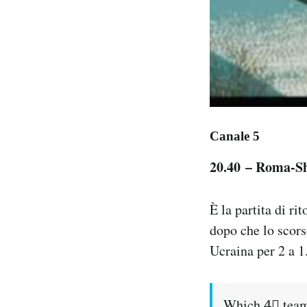
Canale 5
20.40 – Roma-S
È la partita di r
dopo che lo scors
Ucraina per 2 a 1
Which 4⃣ teams