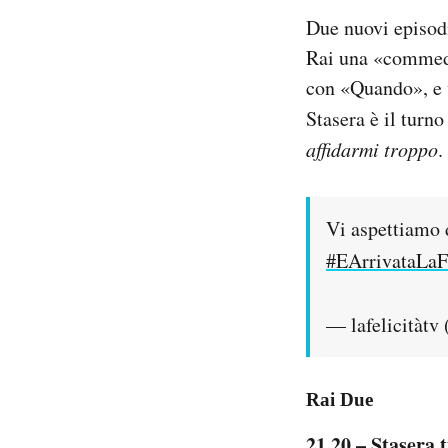
Due nuovi episod
Rai una «commedia
con «Quando», e v
Stasera è il turn
affidarmi troppo
.
Vi aspettiamo 
#EArrivataLaFe
— lafelicitàtv 
Rai Due
21.20 – Stasera t