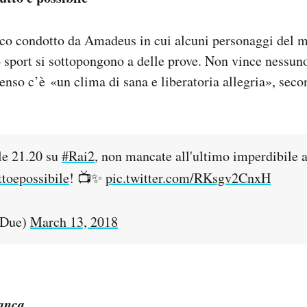
 condotto da Amadeus in cui alcuni personaggi del m
o sport si sottopongono a delle prove. Non vince nessun
nso c’è «un clima di sana e liberatoria allegria», secon
lle 21.20 su
#Rai2
, non mancate all'ultimo imperdibile
ttoepossibile
! 📺✨
pic.twitter.com/RKsgv2CnxH
iDue)
March 13, 2018
anca