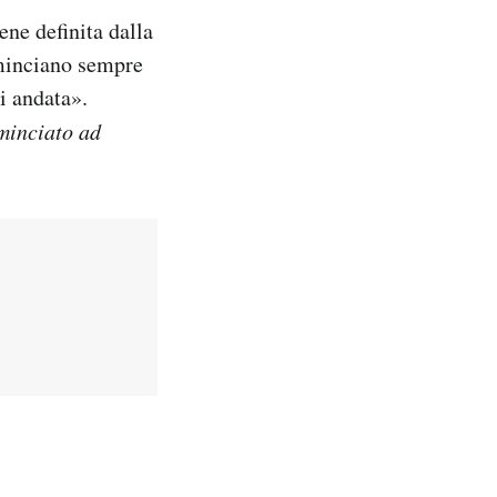
ene definita dalla
ominciano sempre
i andata».
minciato ad
i