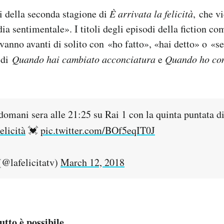
i della seconda stagione di
È arrivata la felicità
, che vi
 sentimentale». I titoli degli episodi della fiction c
anno avanti di solito con «ho fatto», «hai detto» o «se
o di
Quando hai cambiato acconciatura
e
Quando ho co
domani sera alle 21:25 su Rai 1 con la quinta puntata d
licità
💓
pic.twitter.com/BOf5eqIT0J
(@lafelicitatv)
March 12, 2018
utto è possibile