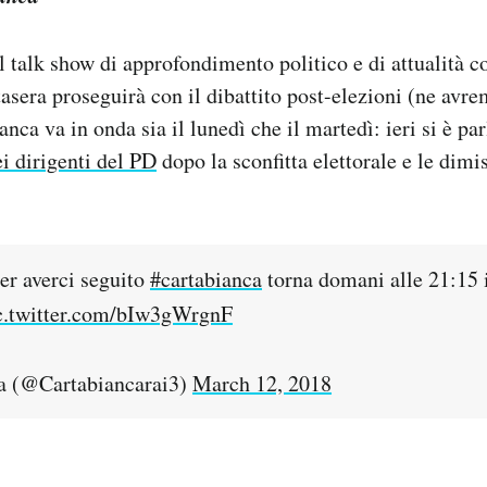
 talk show di approfondimento politico e di attualità 
tasera proseguirà con il dibattito post-elezioni (ne avr
anca va in onda sia il lunedì che il martedì: ieri si è pa
i dirigenti del PD
dopo la sconfitta elettorale e le dimi
per averci seguito
#cartabianca
torna domani alle 21:15 
c.twitter.com/bIw3gWrgnF
a (@Cartabiancarai3)
March 12, 2018