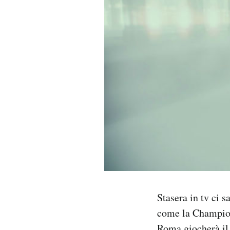
PODCAST
NEWSLETTER
I MIEI PREFERITI
SHOP
CALENDARIO
AREA PERSONALE
Stasera in tv ci 
come la Champion
Area Personale
Newsletter
Roma giocherà il 