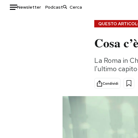
Newsletter
Podcast
Auto
QUESTO ARTICOLO
Cosa c’è
HOME
Italia
Moda
La Roma in Cha
Mondo
Libri
l'ultimo capit
Politica
Consumismi
Tecnologia
Storie/Idee
Condividi
Internet
Ok Boomer!
Scienza
Media
Cultura
Europa
Economia
Altrecose
Sport
Mondiali calcio 2026