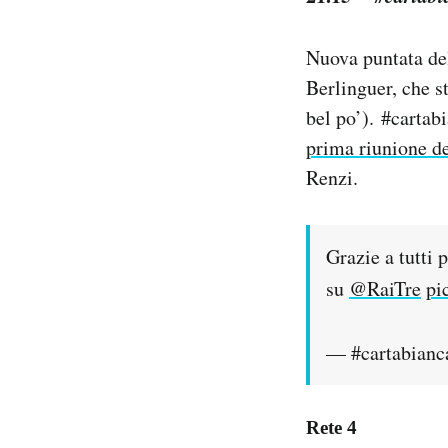
Nuova puntata del
Berlinguer, che s
bel po’). #cartabi
prima riunione de
Renzi.
Grazie a tutti 
su
@RaiTre
pi
— #cartabianc
Rete 4