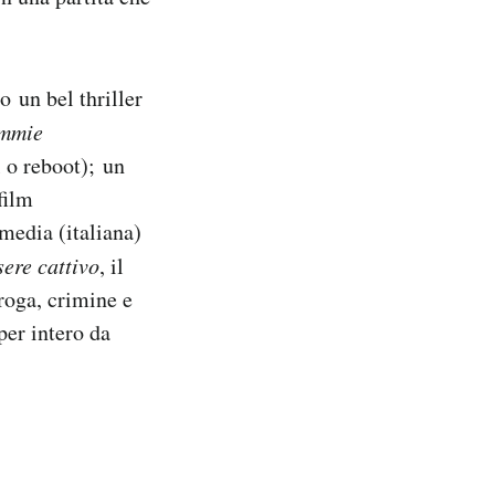
no un bel thriller
immie
 o reboot); un
film
edia (italiana)
ere cattivo
, il
roga, crimine e
per intero da