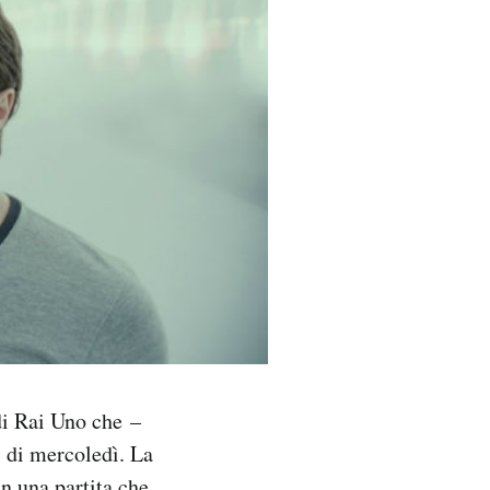
 di Rai Uno che –
 di mercoledì. La
in una partita che