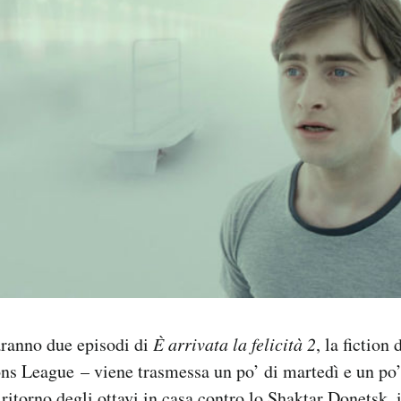
saranno due episodi di
È arrivata la felicità 2
, la fiction
s League – viene trasmessa un po’ di martedì e un po’
ritorno degli ottavi in casa contro lo Shaktar Donetsk, 