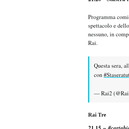
Programma comico
spettacolo e dell
nessuno, in compe
Rai.
Questa sera, a
con
#Staseratu
— Rai2 (@Ra
Rai Tre
21.15 –
#cartabi