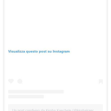
Visualizza questo post su Instagram
Un post condiviso da Kirsha Kaechele (@kirshakaechele)