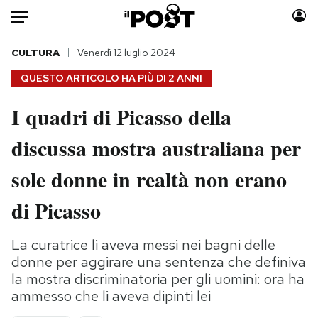
Auto
CULTURA
Venerdì 12 luglio 2024
QUESTO ARTICOLO HA PIÙ DI
2 ANNI
HOME
I quadri di Picasso della
Italia
Moda
discussa mostra australiana per
Mondo
Libri
Politica
Consumismi
sole donne in realtà non erano
Tecnologia
Storie/Idee
Internet
Ok Boomer!
di Picasso
Scienza
Media
Cultura
Europa
La curatrice li aveva messi nei bagni delle
donne per aggirare una sentenza che definiva
Economia
Altrecose
la mostra discriminatoria per gli uomini: ora ha
Sport
Mondiali calcio 2026
ammesso che li aveva dipinti lei