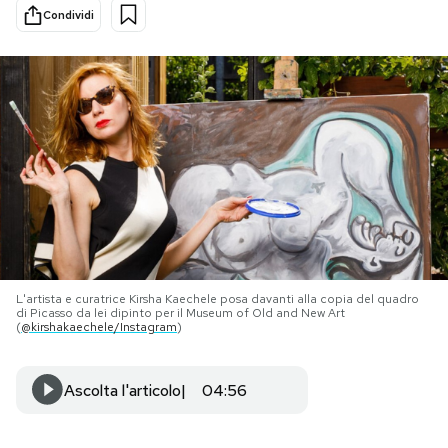
Condividi
PODCAST
NEWSLETTER
I MIEI PREFERITI
SHOP
L'artista e curatrice Kirsha Kaechele posa davanti alla copia del quadro
CALENDARIO
di Picasso da lei dipinto per il Museum of Old and New Art
(
@kirshakaechele/Instagram
)
AREA PERSONALE
Ascolta l'articolo
04:56
Area Personale
Newsletter