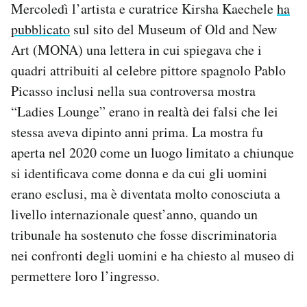
Mercoledì l’artista e curatrice Kirsha Kaechele
ha
Notifiche mobile
pubblicato
sul sito del Museum of Old and New
Regala il Post
Hai bisogno di aiuto?
Art (MONA) una lettera in cui spiegava che i
Esci
quadri attribuiti al celebre pittore spagnolo Pablo
Picasso inclusi nella sua controversa mostra
“Ladies Lounge” erano in realtà dei falsi che lei
stessa aveva dipinto anni prima. La mostra fu
aperta nel 2020 come un luogo limitato a chiunque
si identificava come donna e da cui gli uomini
erano esclusi, ma è diventata molto conosciuta a
livello internazionale quest’anno, quando un
tribunale ha sostenuto che fosse discriminatoria
nei confronti degli uomini e ha chiesto al museo di
permettere loro l’ingresso.