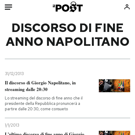
Auto
DISCORSO DI FINE
ANNO NAPOLITANO
HOME
Italia
Moda
Mondo
Libri
Politica
Consumismi
31/12/2013
Tecnologia
Storie/Idee
Il discorso di Giorgio Napolitano, in
Internet
Ok Boomer!
streaming dalle 20:30
Scienza
Media
Lo streaming del discorso di fine anno che il
Cultura
Europa
presidente della Repubblica pronuncerà a
partire dalle 20:30, come consueto
Economia
Altrecose
Sport
Mondiali calcio 2026
1/1/2013
L’ultimo discorso di fine anno di Giorgio