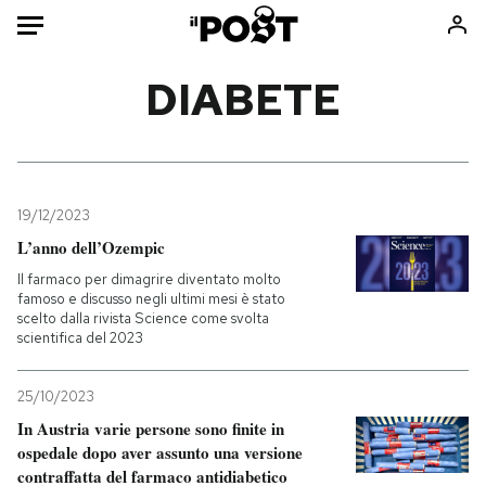
Auto
DIABETE
HOME
Italia
Moda
Mondo
Libri
19/12/2023
Politica
Consumismi
L’anno dell’Ozempic
Tecnologia
Storie/Idee
Il farmaco per dimagrire diventato molto
famoso e discusso negli ultimi mesi è stato
Internet
Ok Boomer!
scelto dalla rivista Science come svolta
Scienza
Media
scientifica del 2023
Cultura
Europa
25/10/2023
Economia
Altrecose
In Austria varie persone sono finite in
Sport
Mondiali calcio 2026
ospedale dopo aver assunto una versione
contraffatta del farmaco antidiabetico