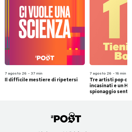
7 agosto 26
-
37 min
7 agosto 26
-
16 min
Il difficile mestiere di ripetersi
Tre artisti pop ch
incasinati e un Hit
spionaggio senti