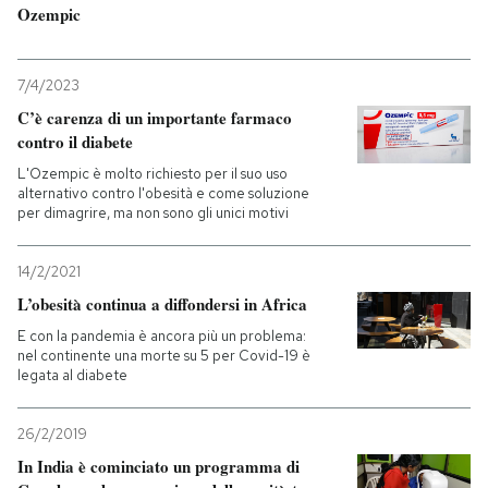
Ozempic
PODCAST
7/4/2023
C’è carenza di un importante farmaco
NEWSLETTER
contro il diabete
L'Ozempic è molto richiesto per il suo uso
I MIEI PREFERITI
alternativo contro l'obesità e come soluzione
per dimagrire, ma non sono gli unici motivi
SHOP
14/2/2021
L’obesità continua a diffondersi in Africa
CALENDARIO
E con la pandemia è ancora più un problema:
nel continente una morte su 5 per Covid-19 è
legata al diabete
AREA PERSONALE
26/2/2019
Entra
In India è cominciato un programma di