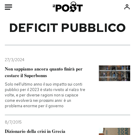
Auto
DEFICIT PUBBLICO
HOME
Italia
Moda
Mondo
Libri
27/3/2024
Politica
Consumismi
Non sappiamo ancora quanto finirà per
costare il Superbonus
Tecnologia
Storie/Idee
Solo nell'ultimo anno il suo impatto sui conti
Internet
Ok Boomer!
pubblici per il 2023 è stato rivisto al rialzo tre
Scienza
Media
volte, e per diverse ragioni non si capisce
come evolverà nei prossimi anni: è un
Cultura
Europa
problema enorme per il governo
Economia
Altrecose
Sport
Mondiali calcio 2026
8/7/2015
Dizionario della crisi in Grecia