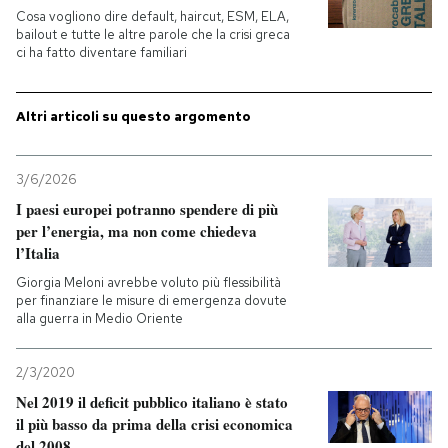
Cosa vogliono dire default, haircut, ESM, ELA,
bailout e tutte le altre parole che la crisi greca
PODCAST
ci ha fatto diventare familiari
NEWSLETTER
Altri articoli su questo argomento
I MIEI PREFERITI
3/6/2026
I paesi europei potranno spendere di più
per l’energia, ma non come chiedeva
SHOP
l’Italia
Giorgia Meloni avrebbe voluto più flessibilità
per finanziare le misure di emergenza dovute
CALENDARIO
alla guerra in Medio Oriente
AREA PERSONALE
2/3/2020
Nel 2019 il deficit pubblico italiano è stato
Entra
il più basso da prima della crisi economica
del 2008