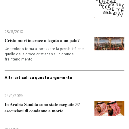
PODCAST
NEWSLETTER
25/6/2010
Cristo morì in croce o legato a un palo?
Un teologo torna a ipotizzare la possibilità che
I MIEI PREFERITI
quello della croce cristiana sia un grande
fraintendimento
SHOP
Altri articoli su questo argomento
CALENDARIO
24/4/2019
In Arabia Saudita sono state eseguite 37
AREA PERSONALE
esecuzioni di condanne a morte
Entra