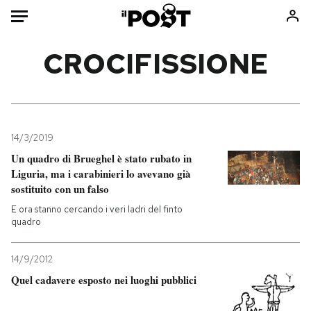
Auto
CROCIFISSIONE
HOME
Italia
Moda
Mondo
Libri
14/3/2019
Politica
Consumismi
Un quadro di Brueghel è stato rubato in
Liguria, ma i carabinieri lo avevano già
Tecnologia
Storie/Idee
sostituito con un falso
Internet
Ok Boomer!
E ora stanno cercando i veri ladri del finto
Scienza
Media
quadro
Cultura
Europa
Economia
Altrecose
14/9/2012
Sport
Mondiali calcio 2026
Quel cadavere esposto nei luoghi pubblici