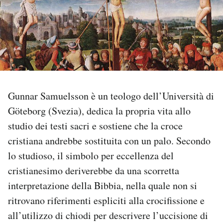
PODCAST
NEWSLETTER
I MIEI PREFERITI
Gunnar Samuelsson è un teologo dell’Università di
Göteborg (Svezia), dedica la propria vita allo
SHOP
studio dei testi sacri e sostiene che la croce
cristiana andrebbe sostituita con un palo. Secondo
CALENDARIO
lo studioso, il simbolo per eccellenza del
cristianesimo deriverebbe da una scorretta
interpretazione della Bibbia, nella quale non si
AREA PERSONALE
ritrovano riferimenti espliciti alla crocifissione e
Area Personale
all’utilizzo di chiodi per descrivere l’uccisione di
Newsletter