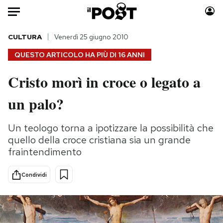
Auto
CULTURA
Venerdì 25 giugno 2010
QUESTO ARTICOLO HA PIÙ DI
16 ANNI
HOME
Cristo morì in croce o legato a
Italia
Moda
un palo?
Mondo
Libri
Politica
Consumismi
Un teologo torna a ipotizzare la possibilità che
Tecnologia
Storie/Idee
quello della croce cristiana sia un grande
Internet
Ok Boomer!
fraintendimento
Scienza
Media
Cultura
Europa
Condividi
Economia
Altrecose
Sport
Mondiali calcio 2026