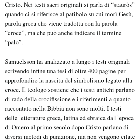
Cristo. Nei testi sacri originali si parla di “stauròs”
Notifiche mobile
quando ci si riferisce al patibolo su cui morì Gesù,
Regala il Post
Hai bisogno di aiuto?
parola greca che viene tradotta con la parola
Esci
“croce”, ma che può anche indicare il termine
“palo”.
Samuelsson ha analizzato a lungo i testi originali
scrivendo infine una tesi di oltre 400 pagine per
approfondire la nascita del simbolismo legato alla
croce. Il teologo sostiene che i testi antichi parlano
di rado della crocifissione e i riferimenti a quanto
raccontato nella Bibbia non sono molti. I testi
delle letterature greca, latina ed ebraica dall’epoca
di Omero al primo secolo dopo Cristo parlano di
diversi metodi di punizione, ma non vengono citate