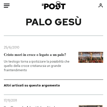
Auto
PALO GESÙ
HOME
Italia
Moda
Mondo
Libri
25/6/2010
Politica
Consumismi
Cristo morì in croce o legato a un palo?
Tecnologia
Storie/Idee
Un teologo torna a ipotizzare la possibilità che
quello della croce cristiana sia un grande
Internet
Ok Boomer!
fraintendimento
Scienza
Media
Cultura
Europa
Altri articoli su questo argomento
Economia
Altrecose
Sport
Mondiali calcio 2026
17/11/2011