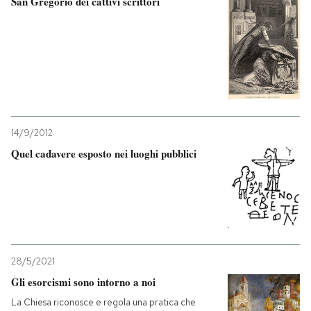
San Gregorio dei cattivi scrittori
PODCAST
NEWSLETTER
I MIEI PREFERITI
14/9/2012
Quel cadavere esposto nei luoghi pubblici
SHOP
CALENDARIO
AREA PERSONALE
28/5/2021
Gli esorcismi sono intorno a noi
Entra
La Chiesa riconosce e regola una pratica che