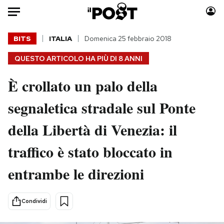
Auto
BITS
ITALIA
Domenica 25 febbraio 2018
QUESTO ARTICOLO HA PIÙ DI
8 ANNI
HOME
È crollato un palo della
Italia
Moda
Mondo
Libri
segnaletica stradale sul Ponte
Politica
Consumismi
della Libertà di Venezia: il
Tecnologia
Storie/Idee
Internet
Ok Boomer!
traffico è stato bloccato in
Scienza
Media
entrambe le direzioni
Cultura
Europa
Economia
Altrecose
Sport
Mondiali calcio 2026
Condividi