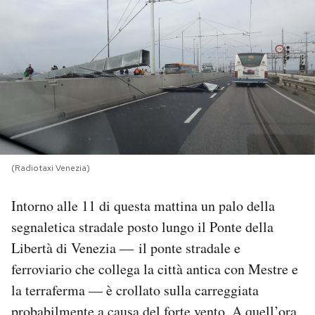
PODCAST
NEWSLETTER
I MIEI PREFERITI
SHOP
(Radiotaxi Venezia)
Intorno alle 11 di questa mattina un palo della
CALENDARIO
segnaletica stradale posto lungo il Ponte della
Libertà di Venezia — il ponte stradale e
AREA PERSONALE
ferroviario che collega la città antica con Mestre e
la terraferma — è crollato sulla carreggiata
Area Personale
Newsletter
probabilmente a causa del forte vento. A quell’ora