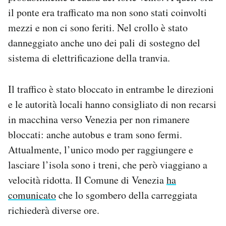
Notifiche mobile
il ponte era trafficato ma non sono stati coinvolti
Regala il Post
mezzi e non ci sono feriti. Nel crollo è stato
Hai bisogno di aiuto?
danneggiato anche uno dei pali di sostegno del
Esci
sistema di elettrificazione della tranvia.
Il traffico è stato bloccato in entrambe le direzioni
e le autorità locali hanno consigliato di non recarsi
in macchina verso Venezia per non rimanere
bloccati: anche autobus e tram sono fermi.
Attualmente, l’unico modo per raggiungere e
lasciare l’isola sono i treni, che però viaggiano a
velocità ridotta. Il Comune di Venezia
ha
comunicato
che lo sgombero della carreggiata
richiederà diverse ore.