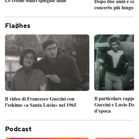
Le creme solari spiegate male
Dopo due anni è camb
concerto più lungo d
Fla
hes
Il particolare rappor
Il video di Francesco Guccini con
Guccini e Lucio Dalla
l’eskimo «a Santa Lucia» nel 1965
d’epoca
Podcast