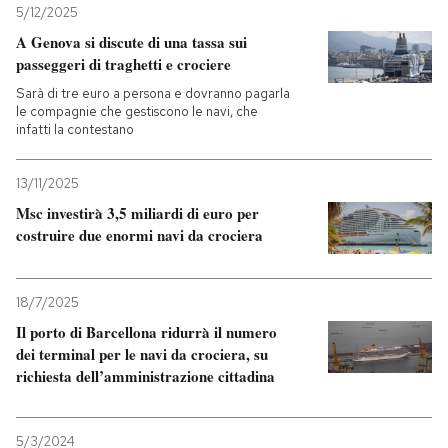
5/12/2025
PODCAST
A Genova si discute di una tassa sui
passeggeri di traghetti e crociere
Sarà di tre euro a persona e dovranno pagarla
NEWSLETTER
le compagnie che gestiscono le navi, che
infatti la contestano
I MIEI PREFERITI
13/11/2025
Msc investirà 3,5 miliardi di euro per
costruire due enormi navi da crociera
SHOP
CALENDARIO
18/7/2025
Il porto di Barcellona ridurrà il numero
dei terminal per le navi da crociera, su
AREA PERSONALE
richiesta dell’amministrazione cittadina
Entra
5/3/2024