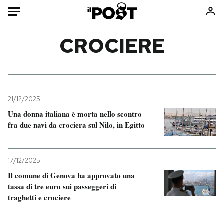
Auto
CROCIERE
HOME
Italia
Moda
Mondo
Libri
21/12/2025
Politica
Consumismi
Una donna italiana è morta nello scontro
fra due navi da crociera sul Nilo, in Egitto
Tecnologia
Storie/Idee
Internet
Ok Boomer!
Scienza
Media
17/12/2025
Cultura
Europa
Il comune di Genova ha approvato una
Economia
Altrecose
tassa di tre euro sui passeggeri di
traghetti e crociere
Sport
Mondiali calcio 2026