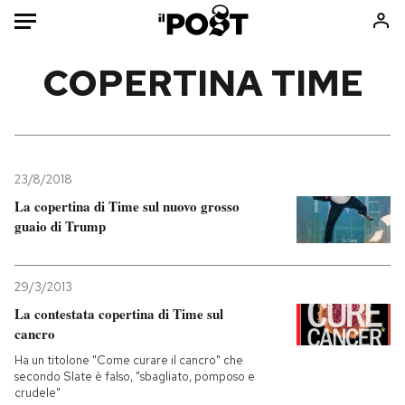
Auto
COPERTINA TIME
HOME
Italia
Moda
Mondo
Libri
23/8/2018
Politica
Consumismi
La copertina di Time sul nuovo grosso
guaio di Trump
Tecnologia
Storie/Idee
Internet
Ok Boomer!
Scienza
Media
29/3/2013
Cultura
Europa
La contestata copertina di Time sul
cancro
Economia
Altrecose
Sport
Mondiali calcio 2026
Ha un titolone "Come curare il cancro" che
secondo Slate è falso, "sbagliato, pomposo e
crudele"