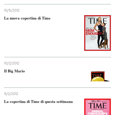
PODCAST
10/5/2012
La nuova copertina di Time
NEWSLETTER
I MIEI PREFERITI
SHOP
10/2/2012
Il Big Mario
CALENDARIO
9/2/2012
AREA PERSONALE
La copertina di Time di questa settimana
Entra