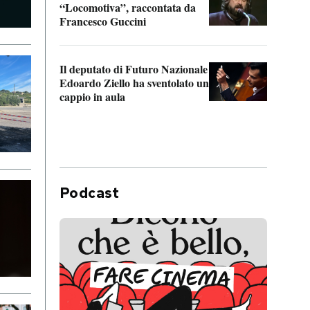
“Locomotiva”, raccontata da
inseg
Francesco Guccini
Khers
Il deputato di Futuro Nazionale
La pl
Edoardo Ziello ha sventolato un
da P
cappio in aula
Podcast