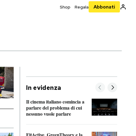
Abbonati
Shop
Regala
In evidenza
Il cinema italiano comincia a
A cos
parlare del problema di cui
nessuno vuole parlare
Cosa 
FitActive, GreenTheory e la