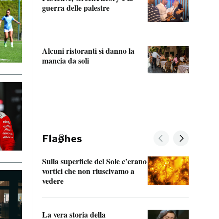
“Odis
guerra delle palestre
Che s
strum
Alcuni ristoranti si danno la
mancia da soli
Fla
hes
Sulla superficie del Sole c’erano
Il fi
vortici che non riuscivamo a
facen
vedere
dentr
La vera storia della
Il vi