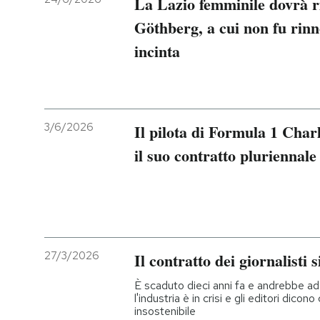
La Lazio femminile dovrà ri
Göthberg, a cui non fu rinn
PODCAST
incinta
NEWSLETTER
I MIEI PREFERITI
3/6/2026
Il pilota di Formula 1 Char
il suo contratto pluriennale
SHOP
CALENDARIO
27/3/2026
Il contratto dei giornalisti
AREA PERSONALE
È scaduto dieci anni fa e andrebbe a
Entra
l'industria è in crisi e gli editori dic
insostenibile