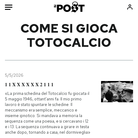
Auto
COME SI GIOCA
TOTOCALCIO
HOME
Italia
Moda
Mondo
Libri
Politica
Consumismi
5/5/2026
Tecnologia
Storie/Idee
1 1 X X X X X X 2 1 1 1
Internet
Ok Boomer!
«La prima schedina del Totocalcio fu giocata il
Scienza
Media
5 maggio 1946, ottant’anni fa. Il mio primo
lavoro è stato spuntare le schedine. Il
Cultura
Europa
meccanismo era semplice, meccanico e
Economia
Altrecose
insieme ipnotico. Si mandava a memoria la
sequenza come una poesia, e si cercavano i 12
Sport
Mondiali calcio 2026
e i 13. La sequenza continuava a girare in testa
anche dopo, tornando a casa, nel dormiveglia»