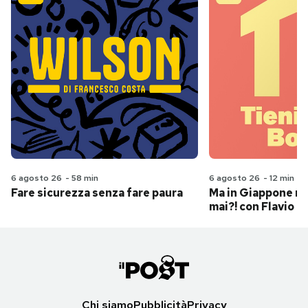
6 agosto 26
-
58 min
6 agosto 26
-
12 min
Fare sicurezza senza fare paura
Ma in Giappone n
mai?! con Flavio Pa
Chi siamo
Pubblicità
Privacy