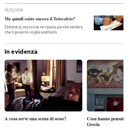
19/12/2018
PODCAST
Ma quindi esiste ancora il Totocalcio?
Ebbene sì, ma ora se ne riparla perché sembra
NEWSLETTER
che il governo voglia sostituirlo
I MIEI PREFERITI
In evidenza
SHOP
CALENDARIO
AREA PERSONALE
Entra
A cosa serve una scena di sesso?
Cosa hanno pensato d
Grecia