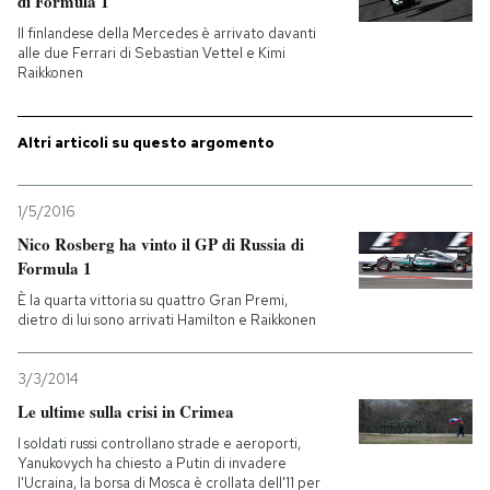
di Formula 1
Il finlandese della Mercedes è arrivato davanti
PODCAST
alle due Ferrari di Sebastian Vettel e Kimi
Raikkonen
NEWSLETTER
Altri articoli su questo argomento
I MIEI PREFERITI
1/5/2016
Nico Rosberg ha vinto il GP di Russia di
SHOP
Formula 1
È la quarta vittoria su quattro Gran Premi,
dietro di lui sono arrivati Hamilton e Raikkonen
CALENDARIO
3/3/2014
AREA PERSONALE
Le ultime sulla crisi in Crimea
I soldati russi controllano strade e aeroporti,
Entra
Yanukovych ha chiesto a Putin di invadere
l'Ucraina, la borsa di Mosca è crollata dell'11 per