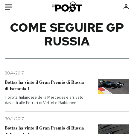
Auto
COME SEGUIRE GP
RUSSIA
HOME
Italia
Moda
Mondo
Libri
Politica
Consumismi
30/4/2017
Tecnologia
Storie/Idee
Bottas ha vinto il Gran Premio di Russia
Internet
Ok Boomer!
di Formula 1
Scienza
Media
Il pilota finlandese della Mercedes è arrivato
Cultura
Europa
davanti alle Ferrari di Vettel e Raikkonen
Economia
Altrecose
30/4/2017
Sport
Mondiali calcio 2026
Bottas ha vinto il Gran Premio di Russia