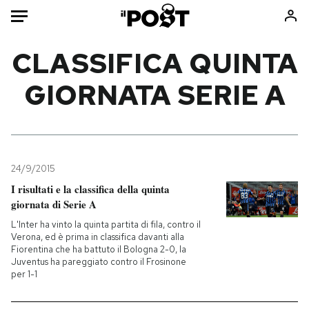
Auto
CLASSIFICA QUINTA
GIORNATA SERIE A
HOME
Italia
Moda
Mondo
Libri
Politica
Consumismi
24/9/2015
Tecnologia
Storie/Idee
I risultati e la classifica della quinta
Internet
Ok Boomer!
giornata di Serie A
Scienza
Media
L'Inter ha vinto la quinta partita di fila, contro il
Cultura
Europa
Verona, ed è prima in classifica davanti alla
Fiorentina che ha battuto il Bologna 2-0, la
Economia
Altrecose
Juventus ha pareggiato contro il Frosinone
per 1-1
Sport
Mondiali calcio 2026