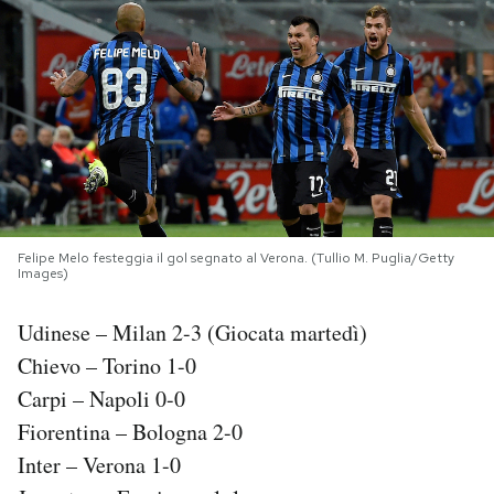
PODCAST
NEWSLETTER
I MIEI PREFERITI
Felipe Melo festeggia il gol segnato al Verona. (Tullio M. Puglia/Getty
SHOP
Images)
Udinese – Milan 2-3 (Giocata martedì)
CALENDARIO
Chievo – Torino 1-0
Carpi – Napoli 0-0
AREA PERSONALE
Fiorentina – Bologna 2-0
Area Personale
Inter – Verona 1-0
Newsletter