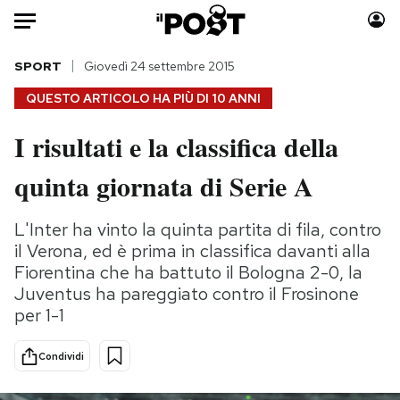
Auto
SPORT
Giovedì 24 settembre 2015
QUESTO ARTICOLO HA PIÙ DI
10 ANNI
HOME
I risultati e la classifica della
Italia
Moda
quinta giornata di Serie A
Mondo
Libri
Politica
Consumismi
L'Inter ha vinto la quinta partita di fila, contro
Tecnologia
Storie/Idee
il Verona, ed è prima in classifica davanti alla
Internet
Ok Boomer!
Fiorentina che ha battuto il Bologna 2-0, la
Scienza
Media
Juventus ha pareggiato contro il Frosinone
Cultura
Europa
per 1-1
Economia
Altrecose
Sport
Mondiali calcio 2026
Condividi