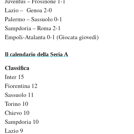
Juventus – Frosinone 1-1
Notifiche mobile
Lazio – Genoa 2-0
Regala il Post
Palermo – Sassuolo 0-1
Hai bisogno di aiuto?
Sampdoria – Roma 2-1
Esci
Empoli-Atalanta 0-1 (Giocata giovedì)
Il calendario della Seria A
Classifica
Inter 15
Fiorentina 12
Sassuolo 11
Torino 10
Chievo 10
Sampdoria 10
Lazio 9