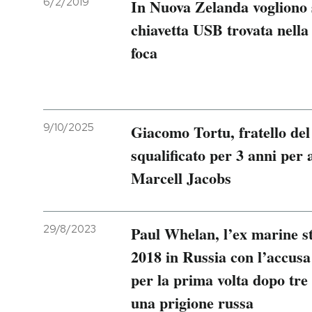
6/2/2019
In Nuova Zelanda vogliono s
chiavetta USB trovata nella
PODCAST
foca
NEWSLETTER
I MIEI PREFERITI
9/10/2025
Giacomo Tortu, fratello del 
squalificato per 3 anni per 
SHOP
Marcell Jacobs
CALENDARIO
29/8/2023
Paul Whelan, l’ex marine st
2018 in Russia con l’accusa
AREA PERSONALE
per la prima volta dopo tre 
Entra
una prigione russa