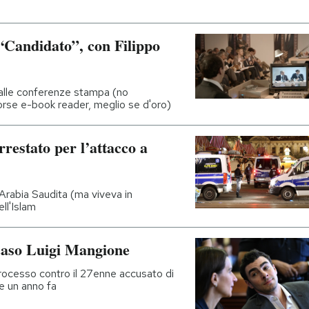
“Candidato”, con Filippo
ti alle conferenze stampa (no
orse e-book reader, meglio se d'oro)
restato per l’attacco a
’Arabia Saudita (ma viveva in
ll'Islam
 caso Luigi Mangione
rocesso contro il 27enne accusato di
e un anno fa