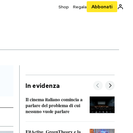
Abbonati
Shop
Regala
In evidenza
Il cinema italiano comincia a
A cos
parlare del problema di cui
nessuno vuole parlare
Cosa 
FitActive, GreenTheory e la