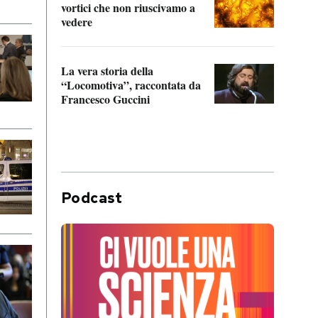
vortici che non riuscivamo a
facen
vedere
dentr
La vera storia della
Il vi
“Locomotiva”, raccontata da
inseg
Francesco Guccini
Khers
Podcast