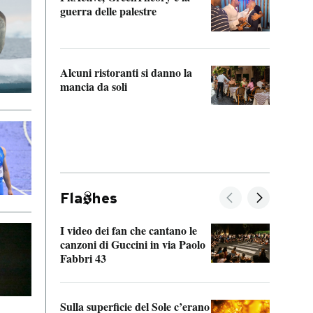
“Odis
guerra delle palestre
Che s
strum
Alcuni ristoranti si danno la
mancia da soli
Fla
hes
I video dei fan che cantano le
Il de
canzoni di Guccini in via Paolo
Edoar
Fabbri 43
cappi
Sulla superficie del Sole c’erano
Il fi