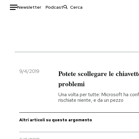
Newsletter
Podcast
Auto
HOME
Italia
Moda
Mondo
Libri
Politica
Consumismi
9/4/2019
Potete scollegare le chiave
Tecnologia
Storie/Idee
problemi
Internet
Ok Boomer!
Una volta per tutte: Microsoft ha co
Scienza
Media
rischiate niente, e da un pezzo
Cultura
Europa
Economia
Altrecose
Altri articoli su questo argomento
Sport
Mondiali calcio 2026