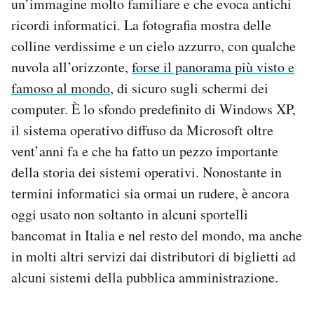
un’immagine molto familiare e che evoca antichi
Notifiche mobile
ricordi informatici. La fotografia mostra delle
Regala il Post
colline verdissime e un cielo azzurro, con qualche
Hai bisogno di aiuto?
nuvola all’orizzonte,
forse il panorama più visto e
Esci
famoso al mondo
, di sicuro sugli schermi dei
computer. È lo sfondo predefinito di Windows XP,
il sistema operativo diffuso da Microsoft oltre
vent’anni fa e che ha fatto un pezzo importante
della storia dei sistemi operativi. Nonostante in
termini informatici sia ormai un rudere, è ancora
oggi usato non soltanto in alcuni sportelli
bancomat in Italia e nel resto del mondo, ma anche
in molti altri servizi dai distributori di biglietti ad
alcuni sistemi della pubblica amministrazione.