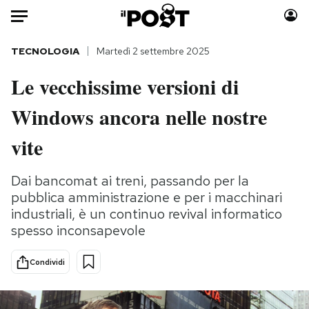
Auto
TECNOLOGIA
Martedì 2 settembre 2025
Le vecchissime versioni di
HOME
Windows ancora nelle nostre
Italia
Moda
Mondo
Libri
vite
Politica
Consumismi
Tecnologia
Storie/Idee
Dai bancomat ai treni, passando per la
pubblica amministrazione e per i macchinari
Internet
Ok Boomer!
industriali, è un continuo revival informatico
Scienza
Media
spesso inconsapevole
Cultura
Europa
Economia
Altrecose
Condividi
Sport
Mondiali calcio 2026