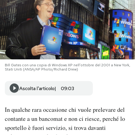
PODCAST
NEWSLETTER
I MIEI PREFERITI
Bill Gates con una copia di Windows XP nell'ottobre del 2001 a New York,
Stati Uniti (ANSA/AP Photo/Richard Drew)
SHOP
Ascolta l'articolo
09:03
CALENDARIO
In qualche rara occasione chi vuole prelevare del
AREA PERSONALE
contante a un bancomat e non ci riesce, perché lo
Area Personale
sportello è fuori servizio, si trova davanti
Newsletter