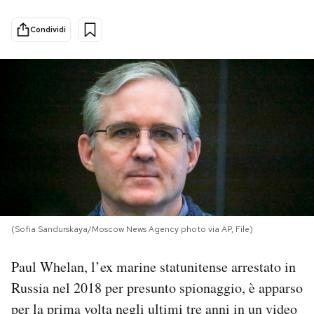
PODCAST
Condividi
NEWSLETTER
I MIEI PREFERITI
SHOP
CALENDARIO
(Sofia Sandurskaya/Moscow News Agency photo via AP, File)
AREA PERSONALE
Paul Whelan, l’ex marine statunitense arrestato in
Russia nel 2018 per presunto spionaggio, è apparso
Area Personale
per la prima volta negli ultimi tre anni in un video
Newsletter