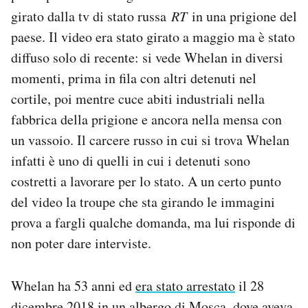
Notifiche mobile
girato dalla tv di stato russa
RT
in una prigione del
Regala il Post
paese. Il video era stato girato a maggio ma è stato
Hai bisogno di aiuto?
diffuso solo di recente: si vede Whelan in diversi
Esci
momenti, prima in fila con altri detenuti nel
cortile, poi mentre cuce abiti industriali nella
fabbrica della prigione e ancora nella mensa con
un vassoio. Il carcere russo in cui si trova Whelan
infatti è uno di quelli in cui i detenuti sono
costretti a lavorare per lo stato. A un certo punto
del video la troupe che sta girando le immagini
prova a fargli qualche domanda, ma lui risponde di
non poter dare interviste.
Whelan ha 53 anni ed
era stato arrestato
il 28
dicembre 2018 in un albergo di Mosca, dove aveva