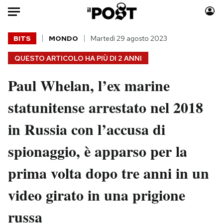
Auto
BITS
MONDO
Martedì 29 agosto 2023
QUESTO ARTICOLO HA PIÙ DI
2 ANNI
HOME
Paul Whelan, l’ex marine
Italia
Moda
Mondo
Libri
statunitense arrestato nel 2018
Politica
Consumismi
in Russia con l’accusa di
Tecnologia
Storie/Idee
Internet
Ok Boomer!
spionaggio, è apparso per la
Scienza
Media
prima volta dopo tre anni in un
Cultura
Europa
Economia
Altrecose
video girato in una prigione
Sport
Mondiali calcio 2026
russa