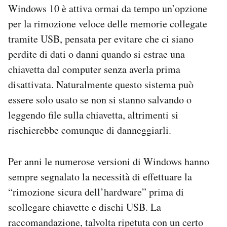
Windows 10 è attiva ormai da tempo un’opzione
Notifiche mobile
Regala il Post
per la rimozione veloce delle memorie collegate
Hai bisogno di aiuto?
tramite USB, pensata per evitare che ci siano
Esci
perdite di dati o danni quando si estrae una
chiavetta dal computer senza averla prima
disattivata. Naturalmente questo sistema può
essere solo usato se non si stanno salvando o
leggendo file sulla chiavetta, altrimenti si
rischierebbe comunque di danneggiarli.
Per anni le numerose versioni di Windows hanno
sempre segnalato la necessità di effettuare la
“rimozione sicura dell’hardware” prima di
scollegare chiavette e dischi USB. La
raccomandazione, talvolta ripetuta con un certo