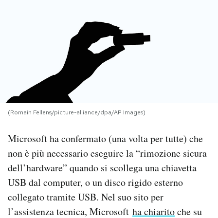
PODCAST
NEWSLETTER
I MIEI PREFERITI
(Romain Fellens/picture-alliance/dpa/AP Images)
SHOP
Microsoft ha confermato (una volta per tutte) che
CALENDARIO
non è più necessario eseguire la “rimozione sicura
dell’hardware” quando si scollega una chiavetta
AREA PERSONALE
USB dal computer, o un disco rigido esterno
collegato tramite USB. Nel suo sito per
Area Personale
l’assistenza tecnica, Microsoft
ha chiarito
che su
Newsletter