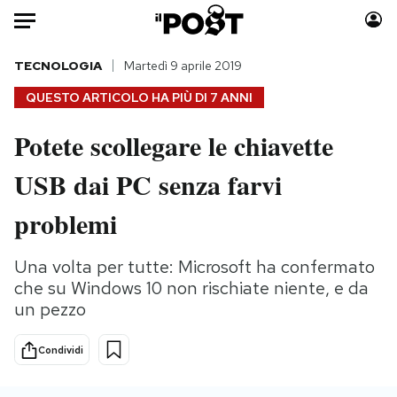
Auto
TECNOLOGIA
Martedì 9 aprile 2019
QUESTO ARTICOLO HA PIÙ DI
7 ANNI
HOME
Potete scollegare le chiavette
Italia
Moda
USB dai PC senza farvi
Mondo
Libri
Politica
Consumismi
problemi
Tecnologia
Storie/Idee
Internet
Ok Boomer!
Una volta per tutte: Microsoft ha confermato
Scienza
Media
che su Windows 10 non rischiate niente, e da
Cultura
Europa
un pezzo
Economia
Altrecose
Condividi
Sport
Mondiali calcio 2026