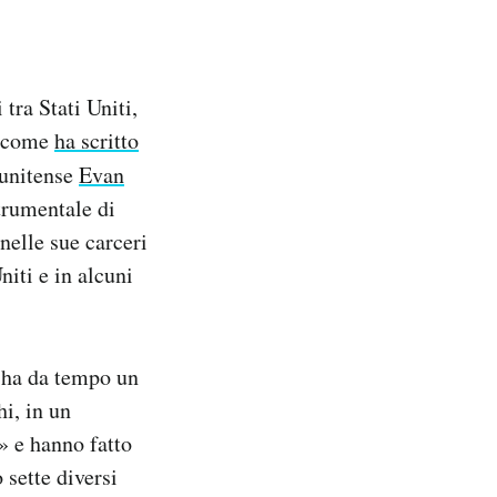
tra Stati Uniti,
», come
ha scritto
atunitense
Evan
trumentale di
nelle sue carceri
niti e in alcuni
e ha da tempo un
hi, in un
» e hanno fatto
 sette diversi