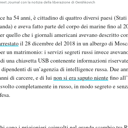
eet Journal con la notizia della liberazione di Gershkovich
e ha 54 anni, è cittadino di quattro diversi paesi (Stati
anda) e aveva fatto parte del corpo dei marine fino al 
er quello che i giornali americani avevano descritto co
arrestato
il 28 dicembre del 2018 in un albergo di Mosc
 per un matrimonio: i servizi segreti russi invece avevan
 di una chiavetta USB contenente informazioni riservate,
i dipendenti di un’agenzia di intelligence russa. Due an
nni di carcere, e di lui
non si era saputo niente
fino all
a svolto completamente in russo, in modo segreto e senz
fesa.
hi sono i prigionieri coinvolti nel grande scambio tra Ru