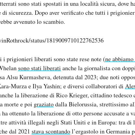
tterrati sono stati spostati in una località sicura, dove 
 di sicurezza. Dopo aver verificato che tutti i prigionie
arebbe avvenuto lo scambio.
evinRothrock/status/1819009710122762536
i i prigionieri liberati sono state rese note (
ne abbiamo 
 Whelan
sono stati liberati
anche la giornalista con dopp
ssa Alsu Kurmasheva, detenuta dal 2023; due noti oppos
 Kara-Murza e
Ilya Yashin; e diversi collaboratori di
Ale
anche la liberazione di Rico Krieger, cittadino tedesco 
 a morte e poi
graziato
dalla Bielorussia, strettissimo al
 ha ottenuto la liberazione di otto persone accusate a va
tre attività illegali negli Stati Uniti e in Europa: tra di
che dal 2021
stava scontando
l’ergastolo in Germania p