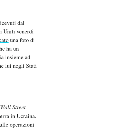
icevuti dal
i Uniti venerdì
cato
una foto di
he ha un
ia insieme ad
e lui negli Stati
Wall Street
uerra in Ucraina.
sulle operazioni