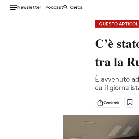
Newsletter
Podcast
Auto
QUESTO ARTICOLO
C’è stat
HOME
Italia
Moda
tra la Ru
Mondo
Libri
Politica
Consumismi
È avvenuto ad 
Tecnologia
Storie/Idee
cui il giornal
Internet
Ok Boomer!
Scienza
Media
Condividi
Cultura
Europa
Economia
Altrecose
Sport
Mondiali calcio 2026