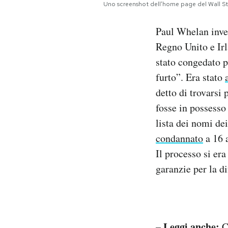
Uno screenshot dell’home page del Wall Str
Paul Whelan invec
Regno Unito e Irl
stato congedato p
furto”. Era stato
detto di trovarsi
fosse in possesso
lista dei nomi de
condannato
a 16 a
Il processo si er
garanzie per la di
– Leggi anche:
C