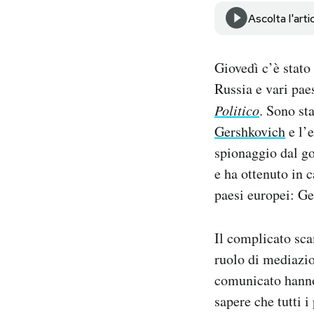
Notifiche mobile
Ascolta l'arti
Regala il Post
Hai bisogno di aiuto?
Giovedì c’è stato
Esci
Russia e vari pae
Politico
. Sono sta
Gershkovich
e l’
spionaggio dal go
e ha ottenuto in c
paesi europei: Ge
Il complicato sca
ruolo di mediazion
comunicato hanno 
sapere che tutti i