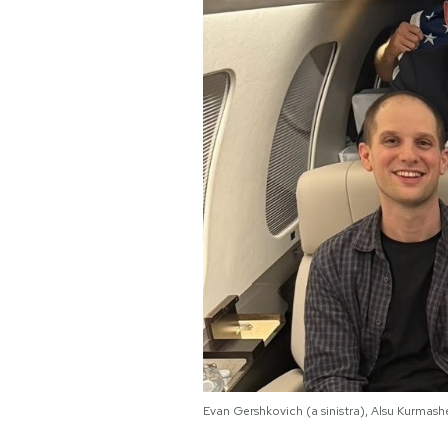
PODCAST
NEWSLETTER
I MIEI PREFERITI
SHOP
CALENDARIO
AREA PERSONALE
Area Personale
Evan Gershkovich (a sinistra), Alsu Kurmash
Newsletter