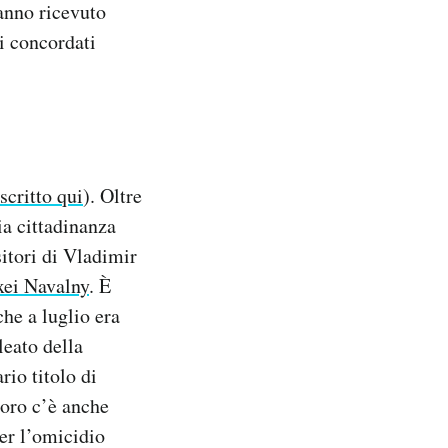
hanno ricevuto
ri concordati
scritto qui
). Oltre
ia cittadinanza
itori di Vladimir
xei Navalny
. È
che a luglio era
leato della
rio titolo di
 loro c’è anche
er l’omicidio