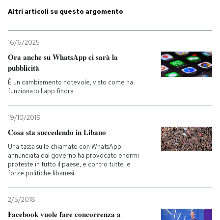
Altri articoli su questo argomento
PODCAST
16/6/2025
NEWSLETTER
Ora anche su WhatsApp ci sarà la
pubblicità
È un cambiamento notevole, visto come ha
I MIEI PREFERITI
funzionato l'app finora
SHOP
19/10/2019
Cosa sta succedendo in Libano
Una tassa sulle chiamate con WhatsApp
CALENDARIO
annunciata dal governo ha provocato enormi
proteste in tutto il paese, e contro tutte le
forze politiche libanesi
AREA PERSONALE
2/5/2018
Entra
Facebook vuole fare concorrenza a