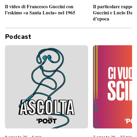
Il particolare rappor
Il video di Francesco Guccini con
Guccini e Lucio Dalla
l’eskimo «a Santa Lucia» nel 1965
d’epoca
Podcast
9 agosto 26
-
6 min
7 agosto 26
-
37 min