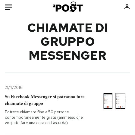
Auto
CHIAMATE DI
GRUPPO
HOME
MESSENGER
Italia
Moda
Mondo
Libri
Politica
Consumismi
Tecnologia
Storie/Idee
Internet
Ok Boomer!
21/4/2016
Scienza
Media
Su Facebook Messenger si potranno fare
chiamate di gruppo
Cultura
Europa
Economia
Altrecose
Potrete chiamare fino a 50 persone
contemporaneamente gratis (ammesso che
Sport
Mondiali calcio 2026
vogliate fare una cosa così assurda)