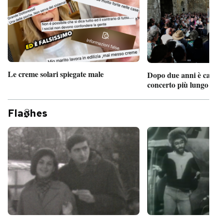
Le creme solari spiegate male
Dopo due anni è camb
concerto più lungo d
Fla
hes