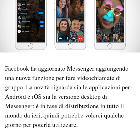
PODCAST
NEWSLETTER
I MIEI PREFERITI
Facebook ha aggiornato Messenger aggiungendo
SHOP
una nuova funzione per fare videochiamate di
gruppo. La novità riguarda sia le applicazioni per
CALENDARIO
Android e iOS sia la versione desktop di
Messenger: è in fase di distribuzione in tutto il
mondo da ieri, quindi potrebbe volerci qualche
AREA PERSONALE
giorno per poterla utilizzare.
Area Personale
Newsletter