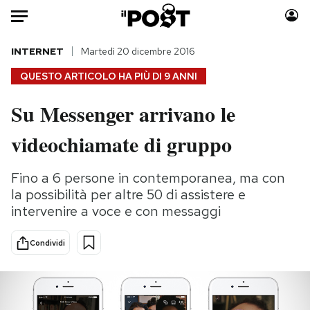
Auto
INTERNET
Martedì 20 dicembre 2016
QUESTO ARTICOLO HA PIÙ DI
9 ANNI
HOME
Su Messenger arrivano le
Italia
Moda
videochiamate di gruppo
Mondo
Libri
Politica
Consumismi
Fino a 6 persone in contemporanea, ma con
Tecnologia
Storie/Idee
la possibilità per altre 50 di assistere e
Internet
Ok Boomer!
intervenire a voce e con messaggi
Scienza
Media
Cultura
Europa
Condividi
Economia
Altrecose
Sport
Mondiali calcio 2026