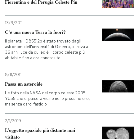
Fiorentina e del Perugia Celeste Pin
PODCAST
13/9/2011
C’è una nuova Terra là fuori?
NEWSLETTER
Il pianeta HD85512b è stato trovato dagli
astronomi dell'università di Ginevra, si trova a
36 anni luce da qui ed è il corpo celeste più
I MIEI PREFERITI
abitabile fino a ora conosciuto
SHOP
8/11/2011
Passa un asteroide
Le foto della NASA del corpo celeste 2005
CALENDARIO
YU55 che ci passerà vicino nelle prossime ore,
ma senza darci fastidio
AREA PERSONALE
2/1/2019
Entra
L’oggetto spaziale più distante mai
visitato