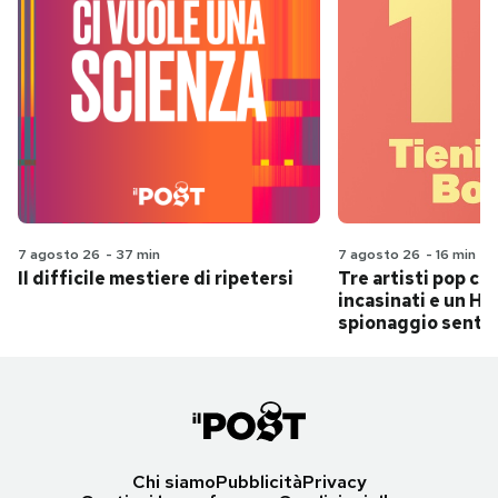
7 agosto 26
-
37 min
7 agosto 26
-
16 min
Il difficile mestiere di ripetersi
Tre artisti pop ch
incasinati e un Hit
spionaggio senti
Chi siamo
Pubblicità
Privacy