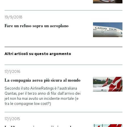
PODCAST
19/9/2018
Fare un refuso sopra un aeroplano
NEWSLETTER
I MIEI PREFERITI
Altri articoli su questo argomento
SHOP
17/1/2016
La compagnia aerea più sicura al mondo
CALENDARIO
Secondo il sito AirlineRatings è l'australiana
Qantas, per il terzo anno di fila: dall'arrivo dei
jet non ha mai avuto un incidente mortale (e
tra le compagnie low cost?)
AREA PERSONALE
Entra
17/1/2015