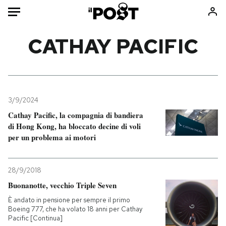
Auto
CATHAY PACIFIC
HOME
Italia
Moda
Mondo
Libri
3/9/2024
Politica
Consumismi
Cathay Pacific, la compagnia di bandiera
di Hong Kong, ha bloccato decine di voli
Tecnologia
Storie/Idee
per un problema ai motori
Internet
Ok Boomer!
Scienza
Media
28/9/2018
Cultura
Europa
Buonanotte, vecchio Triple Seven
Economia
Altrecose
È andato in pensione per sempre il primo
Sport
Mondiali calcio 2026
Boeing 777, che ha volato 18 anni per Cathay
Pacific [Continua]