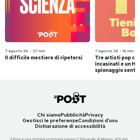
7 agosto 26
-
37 min
7 agosto 26
-
16 min
Il difficile mestiere di ripetersi
Tre artisti pop ch
incasinati e un Hit
spionaggio senti
Chi siamo
Pubblicità
Privacy
Gestisci le preferenze
Condizioni d'uso
Dichiarazione di accessibilità
Il Post è una testata registrata presso il Tribunale di Milano, 419 del