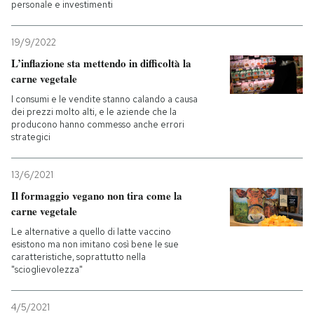
personale e investimenti
PODCAST
19/9/2022
L’inflazione sta mettendo in difficoltà la
NEWSLETTER
carne vegetale
I consumi e le vendite stanno calando a causa
dei prezzi molto alti, e le aziende che la
I MIEI PREFERITI
producono hanno commesso anche errori
strategici
SHOP
13/6/2021
Il formaggio vegano non tira come la
carne vegetale
CALENDARIO
Le alternative a quello di latte vaccino
esistono ma non imitano così bene le sue
caratteristiche, soprattutto nella
AREA PERSONALE
"scioglievolezza"
Entra
4/5/2021