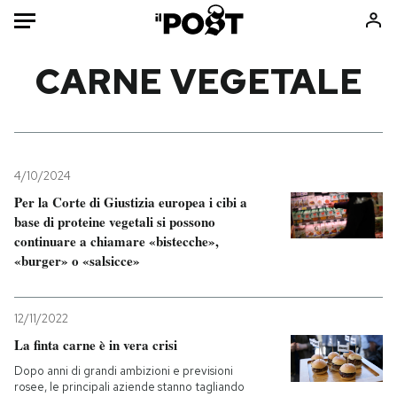
Auto
CARNE VEGETALE
HOME
Italia
Moda
Mondo
Libri
4/10/2024
Politica
Consumismi
Per la Corte di Giustizia europea i cibi a
base di proteine vegetali si possono
Tecnologia
Storie/Idee
continuare a chiamare «bistecche»,
Internet
Ok Boomer!
«burger» o «salsicce»
Scienza
Media
Cultura
Europa
12/11/2022
Economia
Altrecose
La finta carne è in vera crisi
Sport
Mondiali calcio 2026
Dopo anni di grandi ambizioni e previsioni
rosee, le principali aziende stanno tagliando