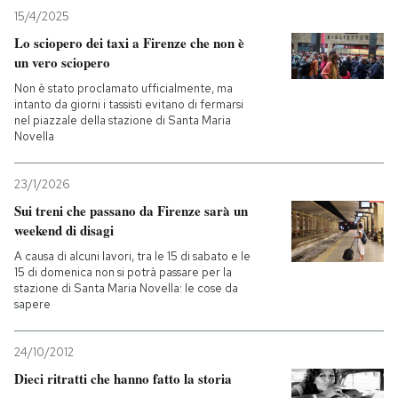
15/4/2025
PODCAST
Lo sciopero dei taxi a Firenze che non è
un vero sciopero
Non è stato proclamato ufficialmente, ma
NEWSLETTER
intanto da giorni i tassisti evitano di fermarsi
nel piazzale della stazione di Santa Maria
Novella
I MIEI PREFERITI
23/1/2026
Sui treni che passano da Firenze sarà un
SHOP
weekend di disagi
A causa di alcuni lavori, tra le 15 di sabato e le
CALENDARIO
15 di domenica non si potrà passare per la
stazione di Santa Maria Novella: le cose da
sapere
AREA PERSONALE
24/10/2012
Entra
Dieci ritratti che hanno fatto la storia