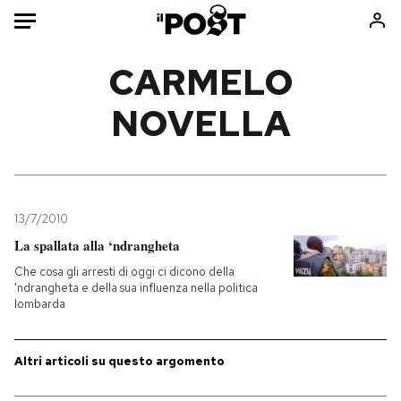
Auto
CARMELO
NOVELLA
HOME
Italia
Moda
Mondo
Libri
Politica
Consumismi
13/7/2010
Tecnologia
Storie/Idee
La spallata alla ‘ndrangheta
Internet
Ok Boomer!
Che cosa gli arresti di oggi ci dicono della
Scienza
Media
'ndrangheta e della sua influenza nella politica
lombarda
Cultura
Europa
Economia
Altrecose
Sport
Mondiali calcio 2026
Altri articoli su questo argomento