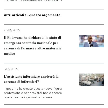
PODCAST
Altri articoli su questo argomento
NEWSLETTER
26/8/2025
Il Botswana ha dichiarato lo stato di
I MIEI PREFERITI
emergenza sanitaria nazionale per
carenza di farmaci e altro materiale
medico
SHOP
5/3/2025
CALENDARIO
L’assistente infermiere risolverà la
carenza di infermieri?
Il governo ha creato questa nuova figura
AREA PERSONALE
professionale per provarci: non è ancora
operativa ma è già molto discussa
Entra