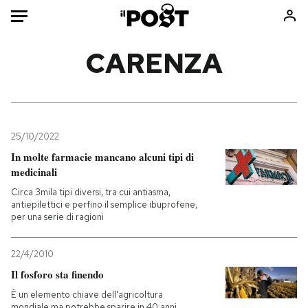
Auto
CARENZA
HOME
Italia
Moda
Mondo
Libri
25/10/2022
Politica
Consumismi
In molte farmacie mancano alcuni tipi di
medicinali
Tecnologia
Storie/Idee
Circa 3mila tipi diversi, tra cui antiasma,
Internet
Ok Boomer!
antiepilettici e perfino il semplice ibuprofene,
Scienza
Media
per una serie di ragioni
Cultura
Europa
Economia
Altrecose
22/4/2010
Il fosforo sta finendo
Sport
Mondiali calcio 2026
È un elemento chiave dell'agricoltura
mondiale ma potrebbe sparire in 40 anni