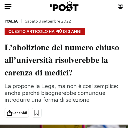
Auto
ITALIA
Sabato 3 settembre 2022
QUESTO ARTICOLO HA PIÙ DI
3 ANNI
HOME
L’abolizione del numero chiuso
Italia
Moda
all’università risolverebbe la
Mondo
Libri
Politica
Consumismi
carenza di medici?
Tecnologia
Storie/Idee
Internet
Ok Boomer!
La propone la Lega, ma non è così semplice:
Scienza
Media
anche perché bisognerebbe comunque
Cultura
Europa
introdurre una forma di selezione
Economia
Altrecose
Condividi
Sport
Mondiali calcio 2026