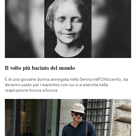
Il volto più baciato del mondo
È di una giovane donna annegata nella Senna nell'Ottocento, da
decenni usato per i manichini con cui ci si esercita nella
respirazione bocca a bocca