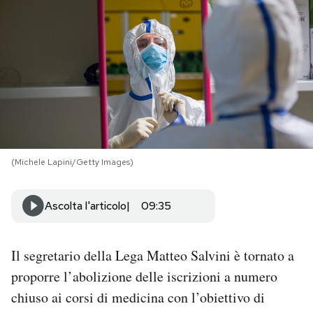
PODCAST
NEWSLETTER
I MIEI PREFERITI
(Michele Lapini/Getty Images)
SHOP
Ascolta l'articolo
09:35
CALENDARIO
Il segretario della Lega Matteo Salvini è tornato a
AREA PERSONALE
proporre l’abolizione delle iscrizioni a numero
Area Personale
chiuso ai corsi di medicina con l’obiettivo di
Newsletter