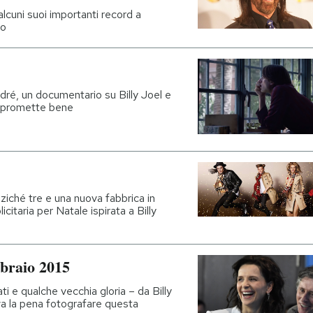
alcuni suoi importanti record a
do
ré, un documentario su Billy Joel e
e promette bene
nziché tre e una nuova fabbrica in
icitaria per Natale ispirata a Billy
bbraio 2015
ati e qualche vecchia gloria – da Billy
va la pena fotografare questa