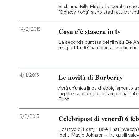
Si chiama Billy Mitchell e sembra che 
"Donkey Kong" siano stati fatti baran
14/2/2018
Cosa c’è stasera in tv
La seconda puntata del film su De And
una partita di Champions League ch
4/11/2015
Le novità di Burberry
Avrà un'unica linea di abbigliamento a
Inghilterra; e poi c'è la campagna pubbl
Elliot
6/2/2015
Celebripost di venerdì 6 fe
Il cattivo di Lost, i Take That invecchi
Idol a Magic Johnson – tra quelli vale