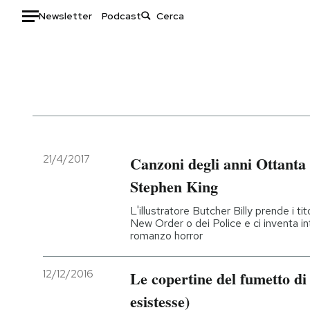
Newsletter
Podcast
Auto
HOME
Italia
Moda
Mondo
Libri
Politica
Consumismi
21/4/2017
Canzoni degli anni Ottanta 
Tecnologia
Storie/Idee
Stephen King
Internet
Ok Boomer!
L'illustratore Butcher Billy prende i tit
Scienza
Media
New Order o dei Police e ci inventa in
romanzo horror
Cultura
Europa
Economia
Altrecose
12/12/2016
Le copertine del fumetto di
Sport
Mondiali calcio 2026
esistesse)