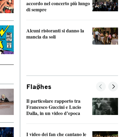
accordo nel concerto più lungo
di sempre
Il ci
parla
Alcuni ristoranti si danno la
nessu
mancia da soli
Fla
hes
Il particolare rapporto tra
La ve
Francesco Guccini e Lucio
“Loco
Dalla, in un video d’epoca
Franc
I video dei fan che cantano le
Il de