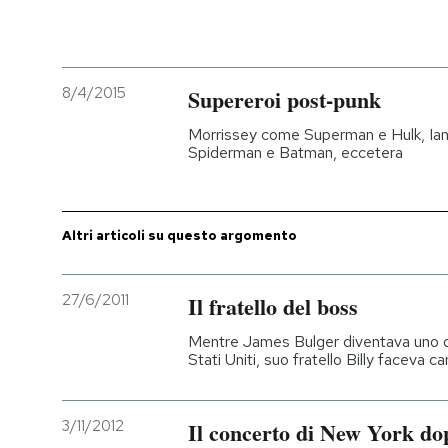
PODCAST
8/4/2015
Supereroi post-punk
NEWSLETTER
Morrissey come Superman e Hulk, Ian 
Spiderman e Batman, eccetera
I MIEI PREFERITI
Altri articoli su questo argomento
SHOP
27/6/2011
Il fratello del boss
CALENDARIO
Mentre James Bulger diventava uno dei
Stati Uniti, suo fratello Billy faceva car
AREA PERSONALE
Entra
3/11/2012
Il concerto di New York d