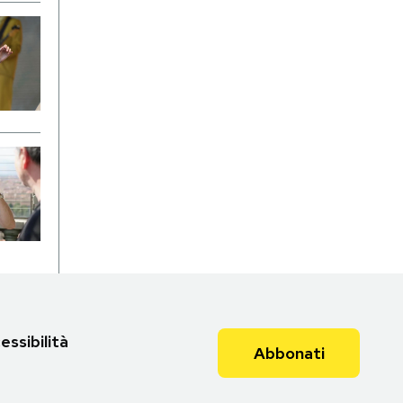
essibilità
Abbonati