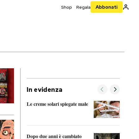
Abbonati
Shop
Regala
In evidenza
Le creme solari spiegate male
FitAc
guerr
Dopo due anni è cambiato
A cos