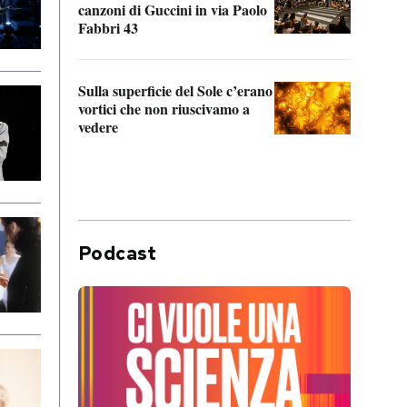
canzoni di Guccini in via Paolo
Edoar
Fabbri 43
cappi
Sulla superficie del Sole c’erano
Il fi
vortici che non riuscivamo a
facen
vedere
dentr
Podcast