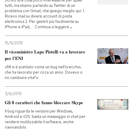
Scrivo una cosa poco interessante per quasi
tutti, ma stiamo parlando su Twitter di un
problema con Gmail, che spiego meglio qui: 1.
Ricevo mail su diversi account di posta
elettronica 2. Per gestirli più facilmente su
iPhone e iPad, … Continua a leggere→
15/6/2015
Il viceministro Lapo Pistelli va a lavorare
per l’ENI
«Mi si è piantato come un bug nell’orecchio,
che ha lavorato per circa un anno. Dovevo o
no cambiare vita?»
3/6/2015
Gli 8 caratteri che fanno bloccare Skype
Il bug riguarda le versioni per Windows,
Android e iOS: basta un messaggio in chat per
rendere inutilizzabile il software, anche
riavviandolo