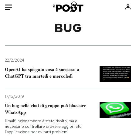
Auto
BUG
HOME
Italia
Moda
Mondo
Libri
22/2/2024
Politica
Consumismi
OpenAI ha spiegato cosa è successo a
ChatGPT tra martedì e mercoledì
Tecnologia
Storie/Idee
Internet
Ok Boomer!
Scienza
Media
17/12/2019
Cultura
Europa
Un bug nelle chat di gruppo può bloccare
WhatsApp
Economia
Altrecose
Sport
Mondiali calcio 2026
Il malfunzionamento è stato risolto, ma è
necessario controllare di avere aggiornato
l'applicazione per evitarsi problemi