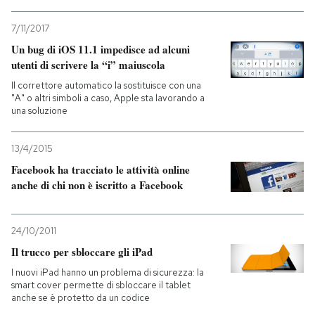
PODCAST
7/11/2017
Un bug di iOS 11.1 impedisce ad alcuni
utenti di scrivere la “i” maiuscola
NEWSLETTER
Il correttore automatico la sostituisce con una
"A" o altri simboli a caso, Apple sta lavorando a
una soluzione
I MIEI PREFERITI
13/4/2015
SHOP
Facebook ha tracciato le attività online
anche di chi non è iscritto a Facebook
CALENDARIO
24/10/2011
Il trucco per sbloccare gli iPad
AREA PERSONALE
I nuovi iPad hanno un problema di sicurezza: la
smart cover permette di sbloccare il tablet
Entra
anche se è protetto da un codice