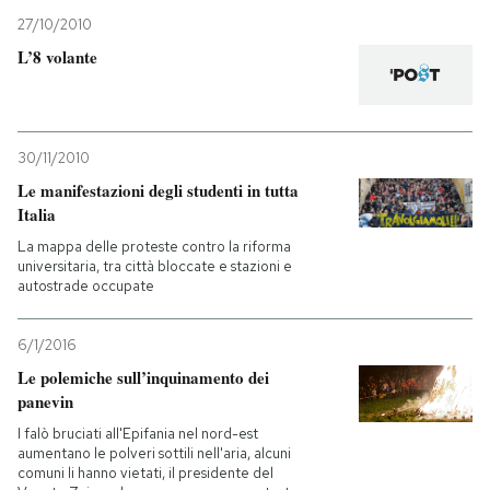
27/10/2010
PODCAST
L’8 volante
NEWSLETTER
30/11/2010
Le manifestazioni degli studenti in tutta
I MIEI PREFERITI
Italia
La mappa delle proteste contro la riforma
SHOP
universitaria, tra città bloccate e stazioni e
autostrade occupate
CALENDARIO
6/1/2016
Le polemiche sull’inquinamento dei
panevin
AREA PERSONALE
I falò bruciati all'Epifania nel nord-est
Entra
aumentano le polveri sottili nell'aria, alcuni
comuni li hanno vietati, il presidente del