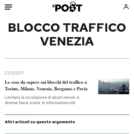
Auto
BLOCCO TRAFFICO
VENEZIA
HOME
Italia
Moda
Mondo
Libri
Politica
Consumismi
27/12/2017
Tecnologia
Storie/Idee
Le cose da sapere sui blocchi del traffico a
Internet
Ok Boomer!
Torino, Milano, Venezia, Bergamo e Pavia
Scienza
Media
Limitano la circolazione di alcuni veicoli, in
Cultura
Europa
diverse fasce orarie: le informazioni utili
Economia
Altrecose
Sport
Mondiali calcio 2026
Altri articoli su questo argomento