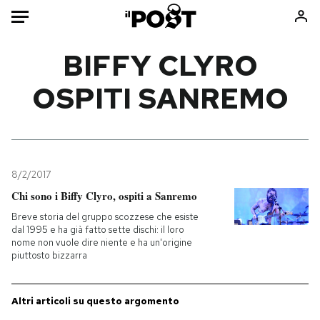
Auto
BIFFY CLYRO
OSPITI SANREMO
HOME
Italia
Moda
Mondo
Libri
Politica
Consumismi
8/2/2017
Tecnologia
Storie/Idee
Chi sono i Biffy Clyro, ospiti a Sanremo
Internet
Ok Boomer!
Breve storia del gruppo scozzese che esiste
Scienza
Media
dal 1995 e ha già fatto sette dischi: il loro
nome non vuole dire niente e ha un'origine
Cultura
Europa
piuttosto bizzarra
Economia
Altrecose
Sport
Mondiali calcio 2026
Altri articoli su questo argomento