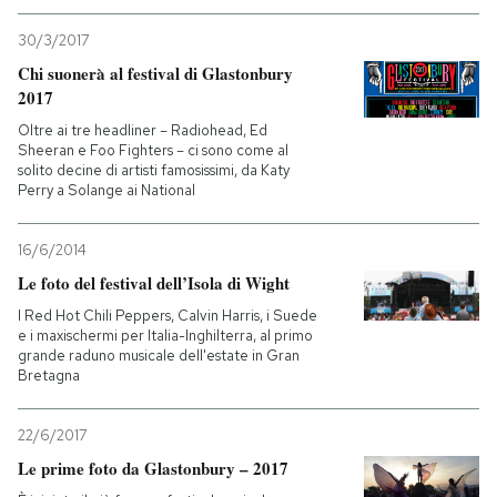
30/3/2017
PODCAST
Chi suonerà al festival di Glastonbury
2017
NEWSLETTER
Oltre ai tre headliner – Radiohead, Ed
Sheeran e Foo Fighters – ci sono come al
solito decine di artisti famosissimi, da Katy
Perry a Solange ai National
I MIEI PREFERITI
16/6/2014
SHOP
Le foto del festival dell’Isola di Wight
I Red Hot Chili Peppers, Calvin Harris, i Suede
e i maxischermi per Italia-Inghilterra, al primo
CALENDARIO
grande raduno musicale dell'estate in Gran
Bretagna
AREA PERSONALE
22/6/2017
Entra
Le prime foto da Glastonbury – 2017