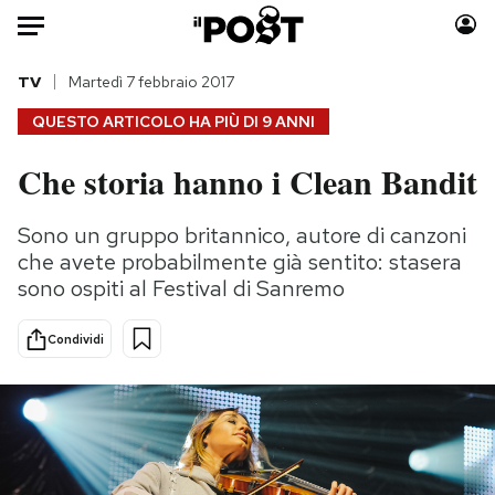
Auto
TV
Martedì 7 febbraio 2017
QUESTO ARTICOLO HA PIÙ DI
9 ANNI
HOME
Che storia hanno i Clean Bandit
Italia
Moda
Mondo
Libri
Sono un gruppo britannico, autore di canzoni
Politica
Consumismi
che avete probabilmente già sentito: stasera
Tecnologia
Storie/Idee
sono ospiti al Festival di Sanremo
Internet
Ok Boomer!
Condividi
Scienza
Media
Cultura
Europa
Economia
Altrecose
Sport
Mondiali calcio 2026