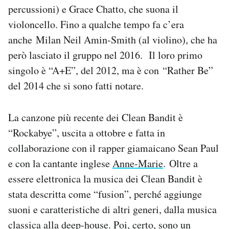
percussioni) e Grace Chatto, che suona il
Notifiche mobile
Regala il Post
violoncello. Fino a qualche tempo fa c’era
Hai bisogno di aiuto?
anche Milan Neil Amin-Smith (al violino), che ha
Esci
però lasciato il gruppo nel 2016. Il loro primo
singolo è “A+E”, del 2012, ma è con “Rather Be”
del 2014 che si sono fatti notare.
La canzone più recente dei Clean Bandit è
“Rockabye”, uscita a ottobre e fatta in
collaborazione con il rapper giamaicano Sean Paul
e con la cantante inglese
Anne-Marie
. Oltre a
essere elettronica la musica dei Clean Bandit è
stata descritta come “fusion”, perché aggiunge
suoni e caratteristiche di altri generi, dalla musica
classica alla deep-house. Poi, certo, sono un