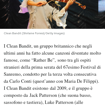
PODCAST
NEWSLETTER
Clean Bandit (Shirlaine Forrest/Getty Images)
I MIEI PREFERITI
I Clean Bandit, un gruppo britannico che negli
ultimi anni ha fatto alcune canzoni diventate molto
SHOP
famose, come “Rather Be”, sono tra gli ospiti
stranieri della prima serata del 67esimo Festival di
CALENDARIO
Sanremo, condotto per la terza volta consecutiva
da Carlo Conti (quest’anno con Maria De Filippi).
AREA PERSONALE
I Clean Bandit esistono dal 2009, e il gruppo è
composto da Jack Patterson (che suona basso,
Area Personale
sassofono e tastiera), Luke Patterson (alle
Newsletter