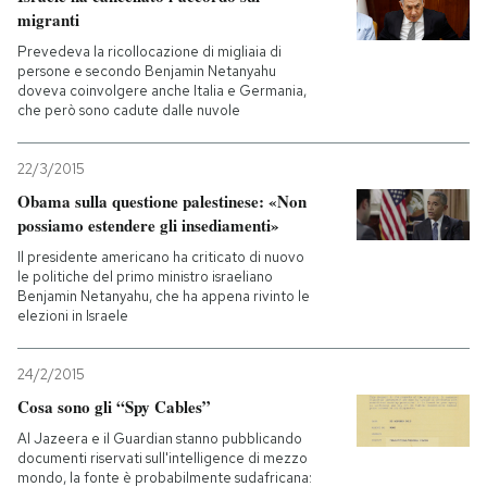
migranti
PODCAST
Prevedeva la ricollocazione di migliaia di
persone e secondo Benjamin Netanyahu
doveva coinvolgere anche Italia e Germania,
che però sono cadute dalle nuvole
NEWSLETTER
22/3/2015
I MIEI PREFERITI
Obama sulla questione palestinese: «Non
possiamo estendere gli insediamenti»
Il presidente americano ha criticato di nuovo
SHOP
le politiche del primo ministro israeliano
Benjamin Netanyahu, che ha appena rivinto le
elezioni in Israele
CALENDARIO
24/2/2015
AREA PERSONALE
Cosa sono gli “Spy Cables”
Al Jazeera e il Guardian stanno pubblicando
Entra
documenti riservati sull'intelligence di mezzo
mondo, la fonte è probabilmente sudafricana: