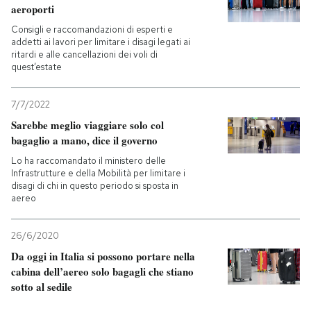
aeroporti
PODCAST
Consigli e raccomandazioni di esperti e
addetti ai lavori per limitare i disagi legati ai
ritardi e alle cancellazioni dei voli di
quest’estate
NEWSLETTER
7/7/2022
I MIEI PREFERITI
Sarebbe meglio viaggiare solo col
bagaglio a mano, dice il governo
Lo ha raccomandato il ministero delle
SHOP
Infrastrutture e della Mobilità per limitare i
disagi di chi in questo periodo si sposta in
aereo
CALENDARIO
26/6/2020
Da oggi in Italia si possono portare nella
AREA PERSONALE
cabina dell’aereo solo bagagli che stiano
sotto al sedile
Entra