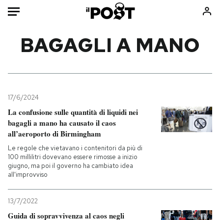
Auto
BAGAGLI A MANO
HOME
Italia
Moda
Mondo
Libri
17/6/2024
Politica
Consumismi
La confusione sulle quantità di liquidi nei
bagagli a mano ha causato il caos
Tecnologia
Storie/Idee
all’aeroporto di Birmingham
Internet
Ok Boomer!
Le regole che vietavano i contenitori da più di
Scienza
Media
100 millilitri dovevano essere rimosse a inizio
giugno, ma poi il governo ha cambiato idea
Cultura
Europa
all'improvviso
Economia
Altrecose
Sport
Mondiali calcio 2026
13/7/2022
Guida di sopravvivenza al caos negli