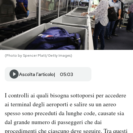
PODCAST
NEWSLETTER
I MIEI PREFERITI
(Photo by Spencer Platt/Getty Images)
SHOP
Ascolta l'articolo
05:03
CALENDARIO
I controlli ai quali bisogna sottoporsi per accedere
ai terminal degli aeroporti e salire su un aereo
AREA PERSONALE
spesso sono preceduti da lunghe code, causate sia
dal grande numero di passeggeri che dai
Area Personale
procedimenti che ciascuno deve seguire. Tra questi
Newsletter