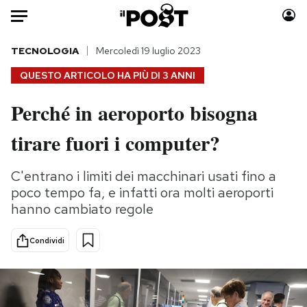
Auto
TECNOLOGIA
Mercoledì 19 luglio 2023
QUESTO ARTICOLO HA PIÙ DI
3 ANNI
HOME
Perché in aeroporto bisogna
Italia
Moda
tirare fuori i computer?
Mondo
Libri
Politica
Consumismi
C'entrano i limiti dei macchinari usati fino a
Tecnologia
Storie/Idee
poco tempo fa, e infatti ora molti aeroporti
Internet
Ok Boomer!
hanno cambiato regole
Scienza
Media
Cultura
Europa
Condividi
Economia
Altrecose
Sport
Mondiali calcio 2026