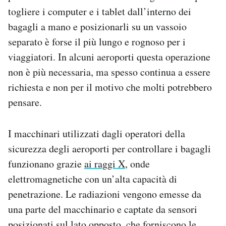
Notifiche mobile
togliere i computer e i tablet dall’interno dei
Regala il Post
bagagli a mano e posizionarli su un vassoio
Hai bisogno di aiuto?
separato è forse il più lungo e rognoso per i
Esci
viaggiatori. In alcuni aeroporti questa operazione
non è più necessaria, ma spesso continua a essere
richiesta e non per il motivo che molti potrebbero
pensare.
I macchinari utilizzati dagli operatori della
sicurezza degli aeroporti per controllare i bagagli
funzionano grazie
ai raggi X
, onde
elettromagnetiche con un’alta capacità di
penetrazione. Le radiazioni vengono emesse da
una parte del macchinario e captate da sensori
posizionati sul lato opposto, che forniscono le