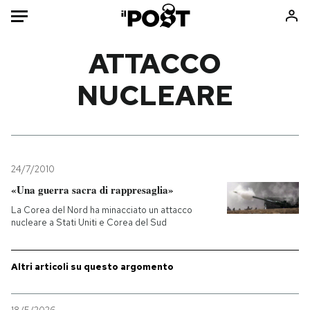
Auto
ATTACCO
NUCLEARE
HOME
Italia
Moda
Mondo
Libri
Politica
Consumismi
24/7/2010
Tecnologia
Storie/Idee
«Una guerra sacra di rappresaglia»
Internet
Ok Boomer!
La Corea del Nord ha minacciato un attacco
Scienza
Media
nucleare a Stati Uniti e Corea del Sud
Cultura
Europa
Economia
Altrecose
Altri articoli su questo argomento
Sport
Mondiali calcio 2026