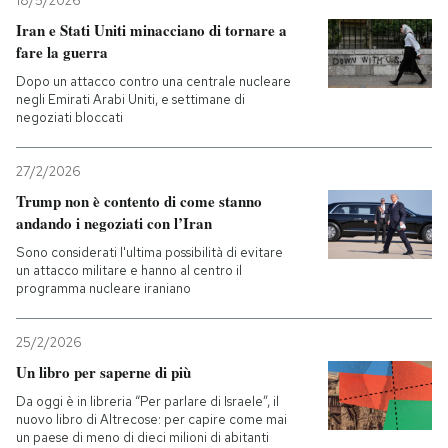
18/5/2026
Iran e Stati Uniti minacciano di tornare a
PODCAST
fare la guerra
Dopo un attacco contro una centrale nucleare
negli Emirati Arabi Uniti, e settimane di
NEWSLETTER
negoziati bloccati
27/2/2026
I MIEI PREFERITI
Trump non è contento di come stanno
andando i negoziati con l’Iran
SHOP
Sono considerati l'ultima possibilità di evitare
un attacco militare e hanno al centro il
programma nucleare iraniano
CALENDARIO
25/2/2026
AREA PERSONALE
Un libro per saperne di più
Da oggi è in libreria “Per parlare di Israele”, il
Entra
nuovo libro di Altrecose: per capire come mai
un paese di meno di dieci milioni di abitanti