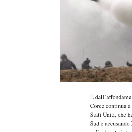
PODCAST
NEWSLETTER
I MIEI PREFERITI
SHOP
CALENDARIO
È dall’affondamen
Coree continua a
AREA PERSONALE
Stati Uniti, che 
Area Personale
Sud e accusando P
Newsletter