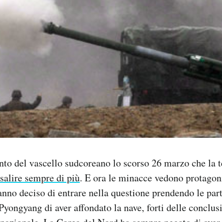
to del vascello sudcoreano lo scorso 26 marzo che la t
salire sempre di più
. E ora le minacce vedono protagon
hanno deciso di entrare nella questione prendendo le part
yongyang di aver affondato la nave, forti delle conclusi