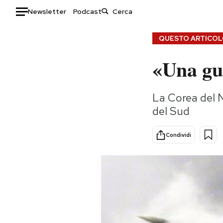
Newsletter
Podcast
Auto
QUESTO ARTICOLO
«Una gu
HOME
Italia
Moda
La Corea del N
Mondo
Libri
del Sud
Politica
Consumismi
Tecnologia
Storie/Idee
Condividi
Internet
Ok Boomer!
Scienza
Media
Cultura
Europa
Economia
Altrecose
Sport
Mondiali calcio 2026