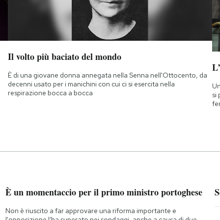
Il volto più baciato del mondo
L
È di una giovane donna annegata nella Senna nell'Ottocento, da
decenni usato per i manichini con cui ci si esercita nella
Un
respirazione bocca a bocca
si
fe
È un momentaccio per il primo ministro portoghese
S
Non è riuscito a far approvare una riforma importante e
l'opposizione l'ha superato nei sondaggi, anche a causa di due