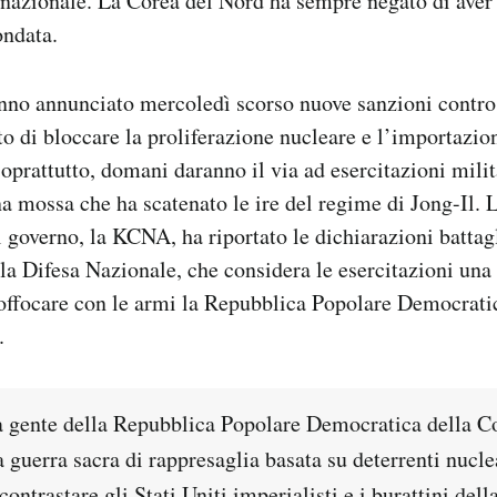
rnazionale. La Corea del Nord ha sempre negato di aver l
ondata.
anno annunciato mercoledì scorso nuove sanzioni contro
to di bloccare la proliferazione nucleare e l’importazio
soprattutto, domani daranno il via ad esercitazioni milit
a mossa che ha scatenato le ire del regime di Jong-Il. 
 governo, la KCNA, ha riportato le dichiarazioni battagl
a Difesa Nazionale, che considera le esercitazioni un
offocare con le armi la Repubblica Popolare Democratic
.
la gente della Repubblica Popolare Democratica della C
 guerra sacra di rappresaglia basata su deterrenti nucle
contrastare gli Stati Uniti imperialisti e i burattini del