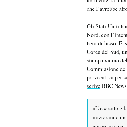
un’inchiesta inte
Notifiche mobile
che l’avrebbe aff
Regala il Post
Hai bisogno di aiuto?
Gli Stati Uniti h
Esci
Nord, con l’inten
beni di lusso. E, 
Corea del Sud, un
stampa vicino del
Commissione dell
provocativa per s
scrive
BBC News
«L’esercito e 
inizieranno una
necessario per 