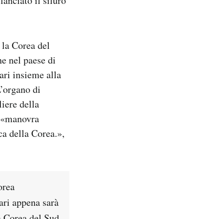
anciato il siluro
 la Corea del
ne nel paese di
ari insieme alla
L’organo di
iere della
a «manovra
a della Corea.»,
orea
ari appena sarà
la Corea del Sud