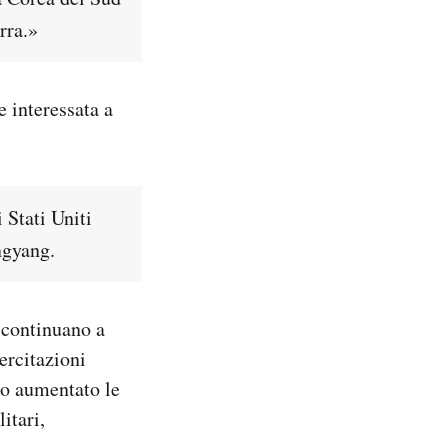
rra.»
 interessata a
 Stati Uniti
ngyang.
 continuano a
ercitazioni
ro aumentato le
itari,