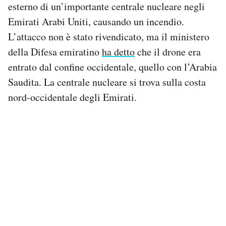
esterno di un’importante centrale nucleare negli
Notifiche mobile
Emirati Arabi Uniti, causando un incendio.
Regala il Post
Hai bisogno di aiuto?
L’attacco non è stato rivendicato, ma il ministero
Esci
della Difesa emiratino
ha detto
che il drone era
entrato dal confine occidentale, quello con l’Arabia
Saudita. La centrale nucleare si trova sulla costa
nord-occidentale degli Emirati.