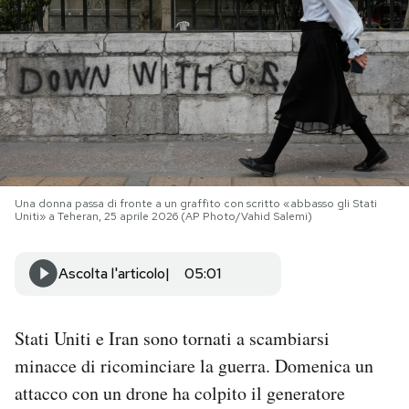
PODCAST
NEWSLETTER
I MIEI PREFERITI
Una donna passa di fronte a un graffito con scritto «abbasso gli Stati
Uniti» a Teheran, 25 aprile 2026 (AP Photo/Vahid Salemi)
SHOP
Ascolta l'articolo
05:01
CALENDARIO
Stati Uniti e Iran sono tornati a scambiarsi
AREA PERSONALE
minacce di ricominciare la guerra. Domenica un
Area Personale
attacco con un drone ha colpito il generatore
Newsletter