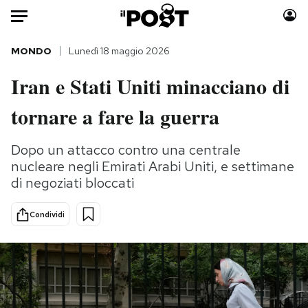
Auto
MONDO
Lunedì 18 maggio 2026
Iran e Stati Uniti minacciano di
HOME
tornare a fare la guerra
Italia
Moda
Mondo
Libri
Dopo un attacco contro una centrale
Politica
Consumismi
nucleare negli Emirati Arabi Uniti, e settimane
Tecnologia
Storie/Idee
di negoziati bloccati
Internet
Ok Boomer!
Scienza
Media
Condividi
Cultura
Europa
Economia
Altrecose
Sport
Mondiali calcio 2026