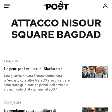
Auto
ATTACCO NISOUR
SQUARE BAGDAD
HOME
Italia
Moda
Mondo
Libri
Politica
Consumismi
13/4/2015
Tecnologia
Storie/Idee
Le pene per i militari di Blackwater
Internet
Ok Boomer!
Una guardia privata è stata condannata
Scienza
Media
all'ergastolo, le altre tre a 30 anni di carcere:
sono state giudicate colpevoli dell'omicidio
Cultura
Europa
ingiustificato di 14 iracheni nel 2007
Economia
Altrecose
Sport
Mondiali calcio 2026
23/10/2014
Le condanne contro i militari di