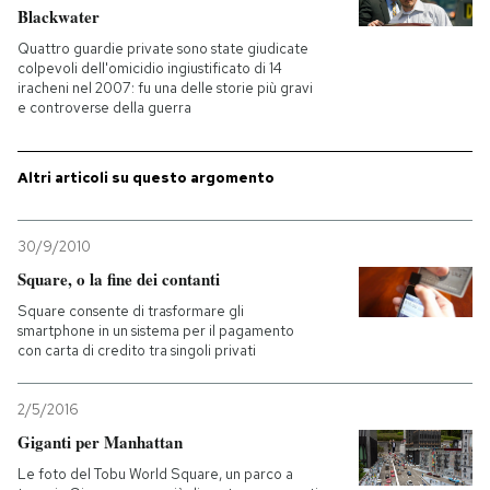
Blackwater
PODCAST
Quattro guardie private sono state giudicate
colpevoli dell'omicidio ingiustificato di 14
iracheni nel 2007: fu una delle storie più gravi
e controverse della guerra
NEWSLETTER
Altri articoli su questo argomento
I MIEI PREFERITI
30/9/2010
SHOP
Square, o la fine dei contanti
Square consente di trasformare gli
smartphone in un sistema per il pagamento
CALENDARIO
con carta di credito tra singoli privati
AREA PERSONALE
2/5/2016
Giganti per Manhattan
Entra
Le foto del Tobu World Square, un parco a