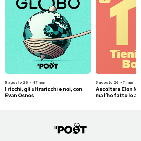
5 agosto 26
-
47 min
5 agosto 26
-
11 min
I ricchi, gli ultraricchi e noi, con
Ascoltare Elon Mus
Evan Osnos
ma l’ho fatto io al