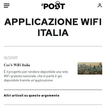
Auto
APPLICAZIONE WIFI
ITALIA
HOME
Italia
Moda
Mondo
Libri
Politica
Consumismi
13/7/2017
Tecnologia
Storie/Idee
Cos’è WiFi Italia
Internet
Ok Boomer!
È il progetto per rendere disponibile una rete
Scienza
Media
WiFi gratuita nazionale, che in parte è già
disponibile tramite un'applicazione
Cultura
Europa
Economia
Altrecose
Sport
Mondiali calcio 2026
Altri articoli su questo argomento