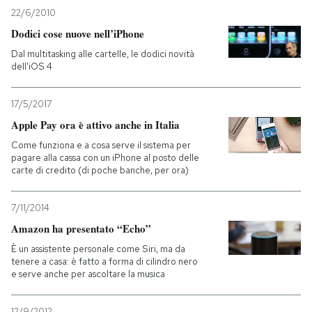
22/6/2010
PODCAST
Dodici cose nuove nell’iPhone
Dal multitasking alle cartelle, le dodici novità
dell'iOS 4
NEWSLETTER
17/5/2017
I MIEI PREFERITI
Apple Pay ora è attivo anche in Italia
Come funziona e a cosa serve il sistema per
pagare alla cassa con un iPhone al posto delle
SHOP
carte di credito (di poche banche, per ora)
7/11/2014
CALENDARIO
Amazon ha presentato “Echo”
È un assistente personale come Siri, ma da
AREA PERSONALE
tenere a casa: è fatto a forma di cilindro nero
e serve anche per ascoltare la musica
Entra
12/9/2012