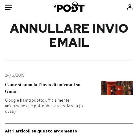
Auto
ANNULLARE INVIO
EMAIL
HOME
Italia
Moda
Mondo
Libri
Politica
Consumismi
24/6/2015
Tecnologia
Storie/Idee
Come si annulla l’invio di un’email su
Internet
Ok Boomer!
Gmail
Scienza
Media
Google ha introdotto ufficialmente
Cultura
Europa
un'opzione che potrebbe salvarvi la vita (o
quasi)
Economia
Altrecose
Sport
Mondiali calcio 2026
Altri articoli su questo argomento