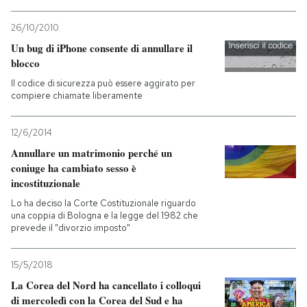
PODCAST
26/10/2010
Un bug di iPhone consente di annullare il
blocco
NEWSLETTER
Il codice di sicurezza può essere aggirato per
compiere chiamate liberamente
I MIEI PREFERITI
12/6/2014
Annullare un matrimonio perché un
SHOP
coniuge ha cambiato sesso è
incostituzionale
Lo ha deciso la Corte Costituzionale riguardo
CALENDARIO
una coppia di Bologna e la legge del 1982 che
prevede il "divorzio imposto"
AREA PERSONALE
15/5/2018
Entra
La Corea del Nord ha cancellato i colloqui
di mercoledì con la Corea del Sud e ha